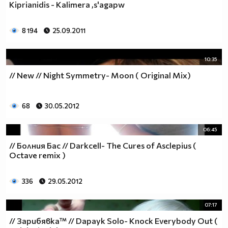
Kiprianidis - Kalimera ,s'agapw
8 194
25.09.2011
10:35
// New // Night Symmetry- Moon ( Original Mix)
68
30.05.2012
06:45
// Болния Бас // Darkcell- The Cures of Asclepius (
Octave remix )
336
29.05.2012
07:17
// Зарибявка™ // Dapayk Solo- Кnock Everybody Out (