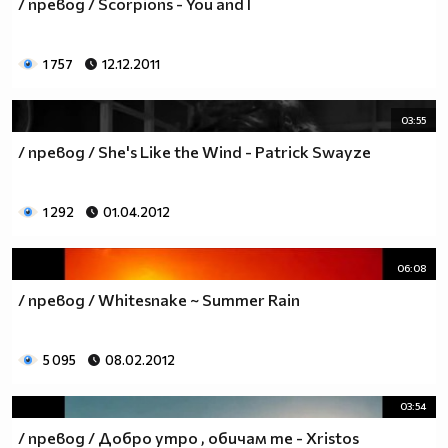
/ превод / Scorpions - You and I
1 757
12.12.2011
03:55
/ превод / She's Like the Wind - Patrick Swayze
1 292
01.04.2012
06:08
/ превод / Whitesnake ~ Summer Rain
5 095
08.02.2012
03:54
/ превод / Добро утро , обичам те - Xristos