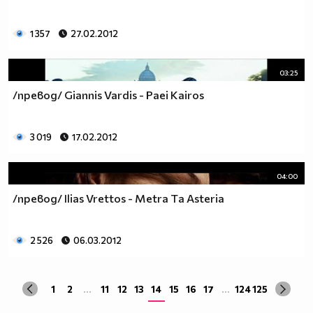
1 357
27.02.2012
03:25
/превод/ Giannis Vardis - Paei Kairos
3 019
17.02.2012
04:00
/превод/ Ilias Vrettos - Metra Tа Asteria
2 526
06.03.2012
1
2
...
11
12
13
14
15
16
17
...
124
125