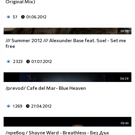
Original Mix)
57
01.06.2012
03:10
/// Summer 2012 /// Alexunder Base feat. Soel - Set me
free
2 323
07.07.2012
04:29
/prevod/ Cafe del Mar- Blue Heaven
1 269
27.04.2012
03:43
/превод / Shayne Ward - Breathless - Без Дъх