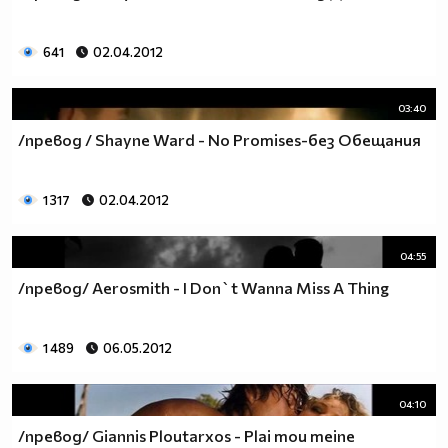
641
02.04.2012
03:40
/превод / Shayne Ward - No Promises-без Обещания
1 317
02.04.2012
04:55
/превод/ Aerosmith - I Don`t Wanna Miss A Thing
1 489
06.05.2012
04:10
/превод/ Giannis Ploutarxos - Plai mou meine