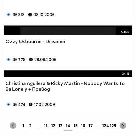
36 818
08.10.2006
04:38
Ozzy Osbourne - Dreamer
36 778
28.08.2006
04:13
Christina Aguilera & Ricky Martin - Nobody Wants To
Be Lonely + Превод
36 474
17.02.2009
1
2
...
11
12
13
14
15
16
17
...
124
125