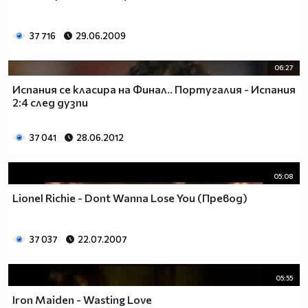
37 716
29.06.2009
06:27
Испания се класира на Финал.. Португалия - Испания
2:4 след дузпи
37 041
28.06.2012
05:08
Lionel Richie - Dont Wanna Lose You (Превод)
37 037
22.07.2007
05:55
Iron Maiden - Wasting Love