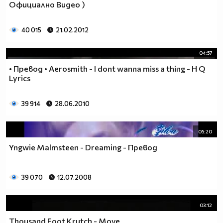
Официално Видео )
40 015
21.02.2012
04:57
• Превод • Aerosmith - I dont wanna miss a thing - H Q
Lyrics
39 914
28.06.2010
05:20
Yngwie Malmsteen - Dreaming - Превод
39 070
12.07.2008
03:12
Thousand Foot Krutch - Move