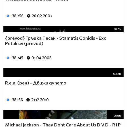
38 756
26.02.2007
04:15
{prevod} Гръцка Песен - Stamatis Gonidis - Exo
Petaksei (prevod)
38 745
01.04.2008
03:28
R.e.n. (рен) - Движи дупето
38 166
21.12.2010
07:16
Michael Jackson - They Dont Care About Us D V D - R I P