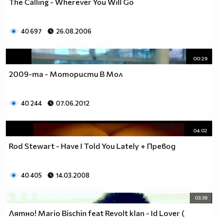
The Calling - Wherever You Will Go
40 697
26.08.2006
00:29
2009-та - Мотористи В Мол
40 244
07.06.2012
04:02
Rod Stewart - Have I Told You Lately + Превод
40 405
14.03.2008
03:39
Лятно! Mario Bischin feat Revolt klan - Id Lover (