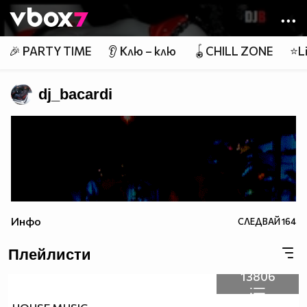
Member of
👾
🎉 PARTY TIME
👂 Клю – клю
🪀CHILL ZONE
⭐Li
dj_bacardi
Инфо
СЛЕДВАЙ
164
Плейлисти
13806