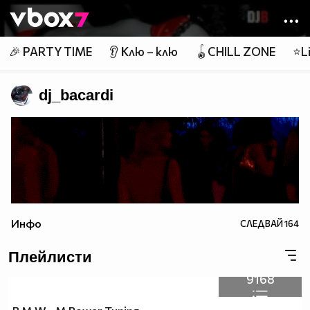
Member of
👾
🎉 PARTY TIME
👂 Клю – клю
🪀CHILL ZONE
⭐Li
dj_bacardi
Инфо
СЛЕДВАЙ
164
Плейлисти
9168