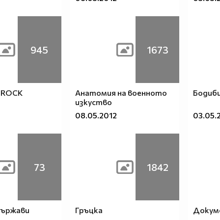
945
1673
 ROCK
Анатомия на военното
Бодиб
изкуство
08.05.2012
03.05.
73
1842
Държави
Гръцкa
Докум