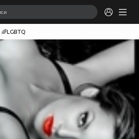
🌈LGBTQ