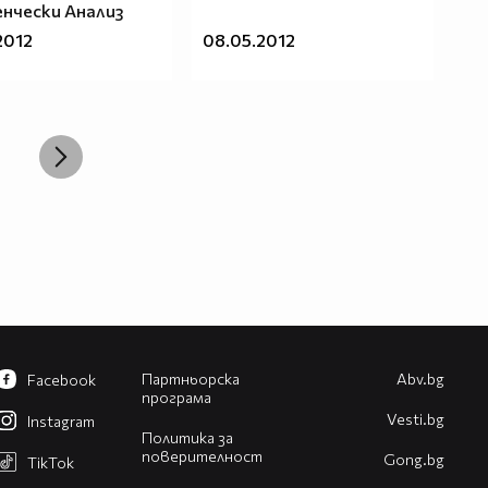
нчески Анализ
2012
08.05.2012
Партньорска
Abv.bg
Facebook
програма
Vesti.bg
Instagram
Политика за
поверителност
Gong.bg
TikTok