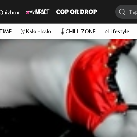
Quizbox
 TIME
👂 Клю – клю
🪀CHILL ZONE
⭐Lifestyle