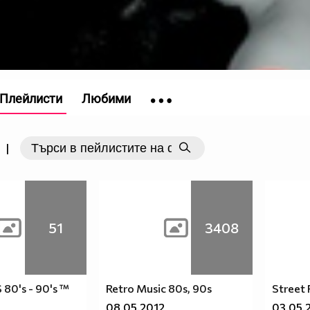
Плейлисти
Любими
|
51
3408
80's - 90's ™
Retro Music 80s, 90s
Street 
08.05.2012
03.05.