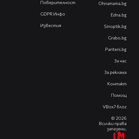
Поверителност
Оhnamama.bg
GDPR Инфо
Edna.bg
Известия
Sinoptik.bg
Grabo.bg
Pariteni.bg
За нас
За реклама
Контакт
Помощ
VBox7 блог
© 2026
Всички права
запазени.