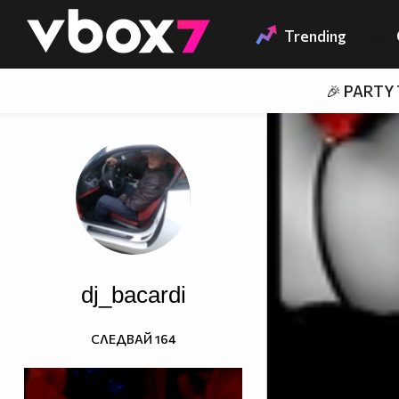
Member of
👾
Trending
🎉 PARTY
dj_bacardi
СЛЕДВАЙ
164