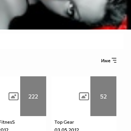
Име
222
52
FitnesS
Top Gear
2012
03.05.2012