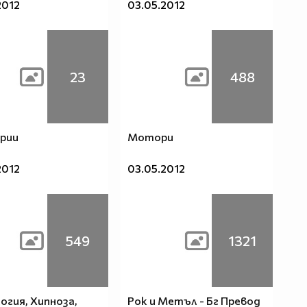
2012
03.05.2012
23
488
рии
Мотори
2012
03.05.2012
549
1321
огия, Хипноза,
Рок и Метъл - Бг Превод