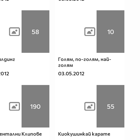
58
10
илдинг
Голям, по-голям, най-
голям
2012
03.05.2012
190
55
ентални Клипове
Киокушинкай карате