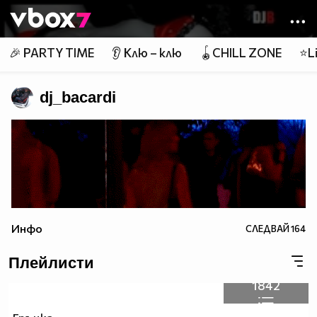
Member of
👾
🎉 PARTY TIME
👂 Клю – клю
🪀CHILL ZONE
⭐Li
dj_bacardi
Инфо
СЛЕДВАЙ
164
Плейлисти
1842