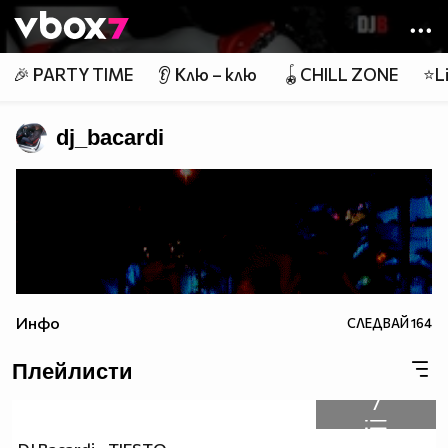
Member of
👾
🎉 PARTY TIME
👂 Клю – клю
🪀CHILL ZONE
⭐Li
dj_bacardi
Инфо
СЛЕДВАЙ
164
Плейлисти
7