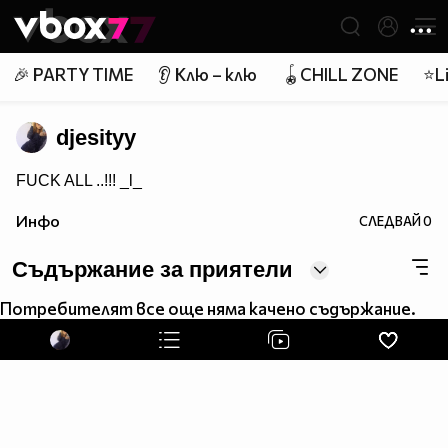
Member of
👾
🎉 PARTY TIME
👂 Клю – клю
🪀CHILL ZONE
⭐Li
djesityy
FUCK ALL ..!!! _l_
Инфо
СЛЕДВАЙ
0
Съдържание за приятели
Потребителят все още няма качено съдържание.