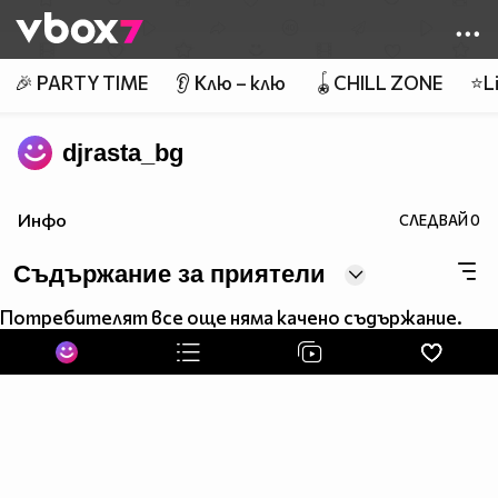
Member of
👾
🎉 PARTY TIME
👂 Клю – клю
🪀CHILL ZONE
⭐Li
djrasta_bg
Инфо
СЛЕДВАЙ
0
Съдържание за приятели
Потребителят все още няма качено съдържание.