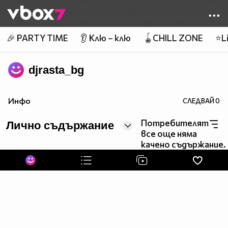
Member of
👾
🎉 PARTY TIME
👂 Клю – клю
🪀CHILL ZONE
⭐Li
djrasta_bg
Инфо
СЛЕДВАЙ
0
Потребителят
Лично съдържание
все още няма
качено съдържание.