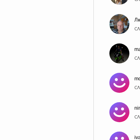
Л
СЛ
ma
СЛ
mo
СЛ
ni
СЛ
iv