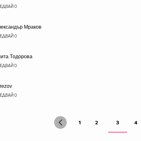
ЕДВАЙ
0
ександър Мраков
ЕДВАЙ
0
ита Тодорова
ЕДВАЙ
0
rezov
ЕДВАЙ
0
1
2
3
4