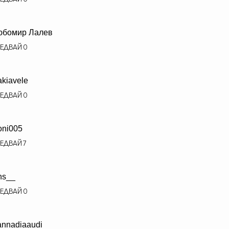
юбомир Лалев
ЕДВАЙ
0
kiavele
ЕДВАЙ
0
ni005
ЕДВАЙ
7
ns__
ЕДВАЙ
0
annadiaaudi