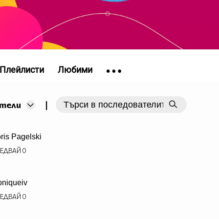
Плейлисти
Любими
|
тели
ris Pagelski
ЕДВАЙ
0
niqueiv
ЕДВАЙ
0