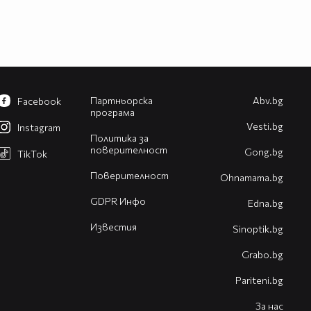
Партньорска
Abv.bg
Facebook
програма
Vesti.bg
Instagram
Политика за
поверителност
Gong.bg
TikTok
Поверителност
Оhnamama.bg
GDPR Инфо
Edna.bg
Известия
Sinoptik.bg
Grabo.bg
Pariteni.bg
За нас