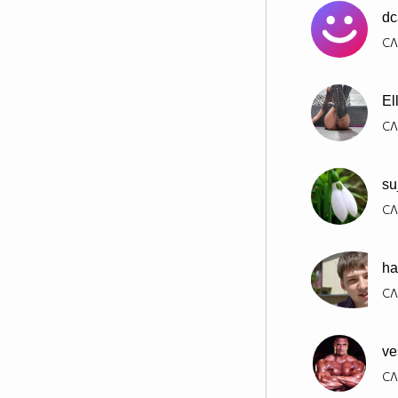
dc
СЛ
El
СЛ
su
СЛ
ha
СЛ
ve
СЛ