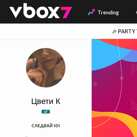
Member of
👾
Trending
🎉 PARTY
Цвети К
СЛЕДВАЙ
101