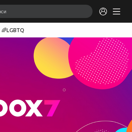
🌈LGBTQ