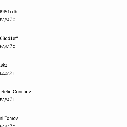
f9f51cdb
ЕДВАЙ
0
68dd1eff
ЕДВАЙ
0
ixskz
ЕДВАЙ
1
etelin Conchev
ЕДВАЙ
1
ni Tomov
ЕДВАЙ
0