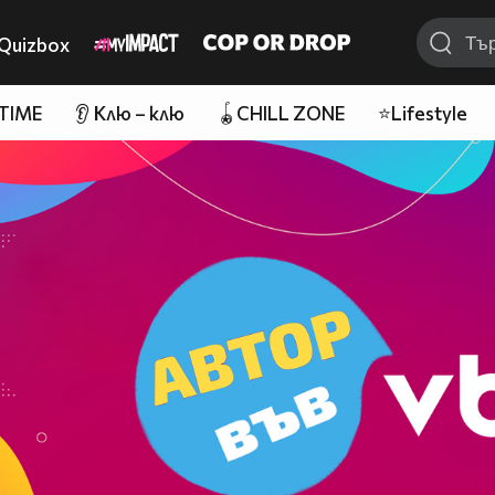
Quizbox
 TIME
👂 Клю – клю
🪀CHILL ZONE
⭐Lifestyle