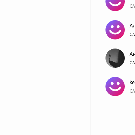
СЛ
Ал
СЛ
Ан
СЛ
ke
СЛ