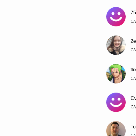
75
СЛ
2e
СЛ
fl
СЛ
Cv
СЛ
To
СЛ