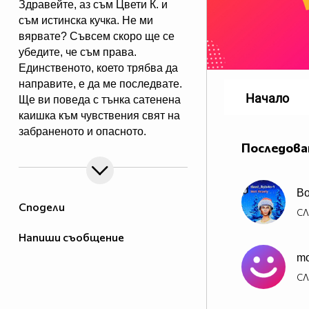
Здравейте, аз съм Цвети К. и
съм истинска кучка. Не ми
вярвате? Съвсем скоро ще се
убедите, че съм права.
Единственото, което трябва да
направите, е да ме последвате.
Начало
Ще ви поведа с тънка сатенена
каишка към чувствения свят на
забраненото и опасното.
Последова
Аз нямам лимити и обичам да
експериментирам - както с
мъже, така и с жени. Добре
Bo
дошли!
Сподели
СЛ
Напиши съобщение
mo
СЛ