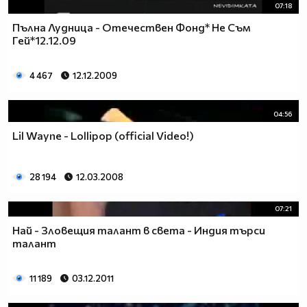
07:18
Пълна Лудница - Отечествен Фонд* Не Съм
Гей*12.12.09
4 467
12.12.2009
04:56
Lil Wayne - Lollipop (official Video!)
28 194
12.03.2008
07:21
Най - Зловещия талант в света - Индия търси
талант
11 189
03.12.2011