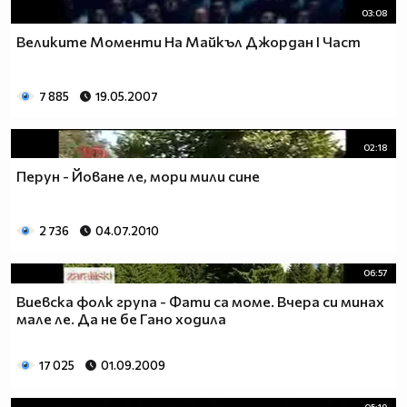
03:08
Великите Моменти На Майкъл Джордан І Част
7 885
19.05.2007
02:18
Перун - Йоване ле, мори мили сине
2 736
04.07.2010
06:57
Виевска фолк група - Фати са моме. Вчера си минах
мале ле. Да не бе Гано ходила
17 025
01.09.2009