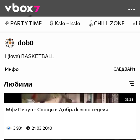
Member of
👾
🎉 PARTY TIME
👂 Клю – клю
🪀CHILL ZONE
⭐Li
dob0
I (love) BASKETBALL
Инфо
СЛЕДВАЙ
1
Любими
03:28
Мфг Перун - Снощи е Добра късно седела
3 931
21.03.2010