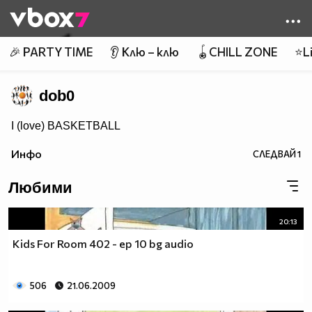
Member of
👾
🎉 PARTY TIME
👂 Клю – клю
🪀CHILL ZONE
⭐Li
dob0
I (love) BASKETBALL
Инфо
СЛЕДВАЙ
1
Любими
20:13
Kids For Room 402 - ep 10 bg audio
506
21.06.2009