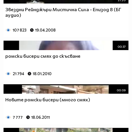
21:20
Звездни Рейнджъри Мистична Сила - Епизод 8 (БГ
аудио)
107 823
19.04.2008
00:37
ромски бисери смях до скъсване
21 794
18.01.2010
00:09
Новите ромски бисери (много смях)
7 777
18.06.2011