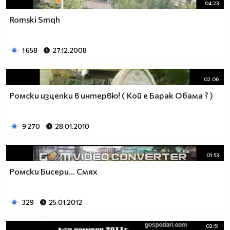
04:23
Romski Smqh
1 658
27.12.2008
02:06
Ромски изцепки в интервю! ( Кой е Барак Обама ? )
9 270
28.01.2010
01:53
Ромски Бисери... Смях
329
25.01.2012
02:51