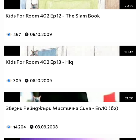
20:39
Kids For Room 402 Ep12 - The Slam Book
467
06.10.2009
20:42
Kids For Room 402 Ep13 - Hiq
309
06.10.2009
21:20
Звезни Рейнджъри Мистична Сила - Еп.10 (бг)
14 204
03.09.2008