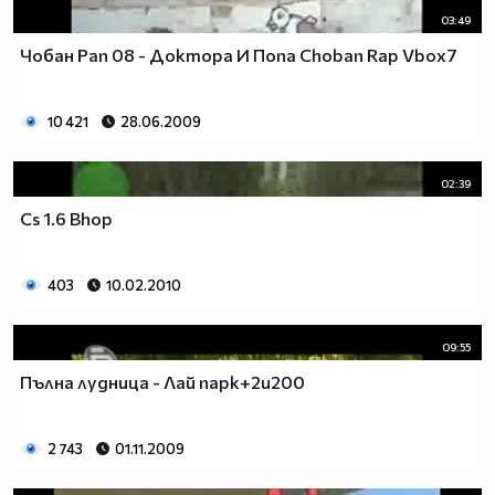
03:49
Чобан Рап 08 - Доктора И Попа Choban Rap Vbox7
10 421
28.06.2009
02:39
Cs 1.6 Bhop
403
10.02.2010
09:55
Пълна лудница - Лай парк+2и200
2 743
01.11.2009