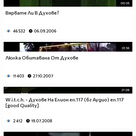
00:05
Вярвате Ли В Духове?
46 532
06.09.2006
01:56
Люлка Обитавана От Духове
11 403
27.10.2007
21:08
W.i.t.c.h. - Духове На Елион еп.117 (бг Аудио) еп.117
[good Quality]
2 412
19.07.2008