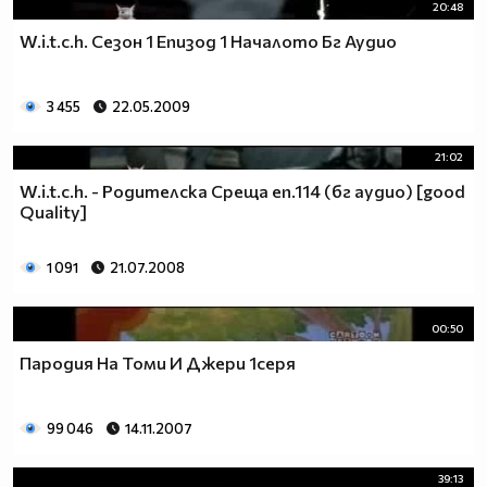
20:48
W.i.t.c.h. Сезон 1 Епизод 1 Началото Бг Аудио
3 455
22.05.2009
21:02
W.i.t.c.h. - Родителска Среща еп.114 (бг аудио) [good
Quality]
1 091
21.07.2008
00:50
Пародия На Томи И Джери 1серя
99 046
14.11.2007
39:13