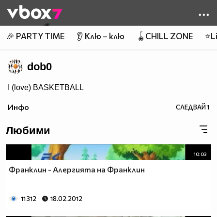
Member of
👾
🎉 PARTY TIME
👂 Клю – клю
🪀CHILL ZONE
⭐Li
dob0
I (love) BASKETBALL
Инфо
СЛЕДВАЙ
1
Любими
10:03
Франклин - Алергията на Франклин
11 312
18.02.2012