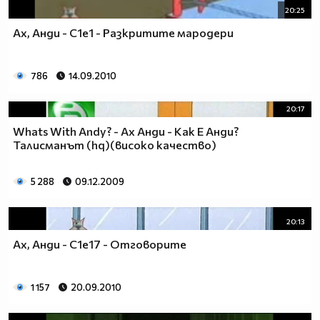
20:25
Ах, Анди - С1e1 - Разкритите мародери
786
14.09.2010
20:17
Whats With Andy? - Ах Анди - Как Е Анди?
Талисманът (hq)(високо качество)
5 288
09.12.2009
20:13
Ах, Анди - С1е17 - Отговорите
1 157
20.09.2010