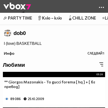
Member of
👾
🎉 PARTY TIME
👂 Клю – клю
🪀CHILL ZONE
⭐Li
dob0
I (love) BASKETBALL
Инфо
СЛЕДВАЙ
1
Любими
05:28
** Giorgos Mazonakis - To gucci forema [ hq ] + [ бг
превод]
89 086
25.10.2009