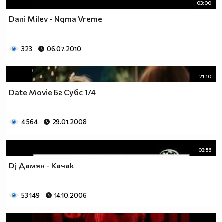
03:00
Dani Milev - Nqma Vreme
323
06.07.2010
21:10
Date Movie Бг Субс 1/4
4 564
29.01.2008
03:56
Dj Дамян - Качак
53 149
14.10.2006