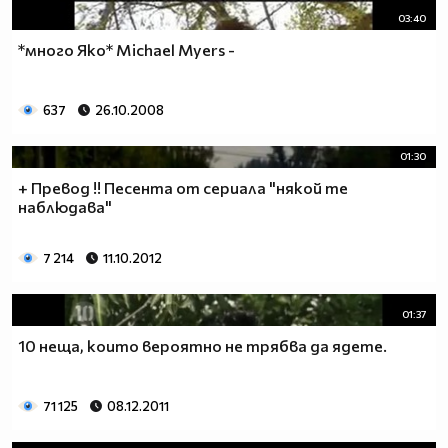
03:40
*много Яко* Michael Myers -
637
26.10.2008
01:30
+ Превод !! Песента от сериала "някой те
наблюдава"
7 214
11.10.2012
01:37
10 неща, които вероятно не трябва да ядете.
71 125
08.12.2011