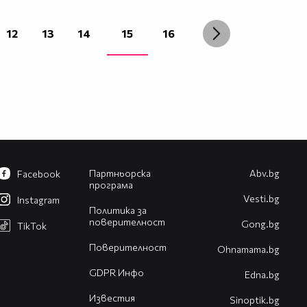
12
13
14
15
16
Партньорска
Abv.bg
Facebook
програма
Vesti.bg
Instagram
Политика за
поверителност
Gong.bg
TikTok
Поверителност
Оhnamama.bg
GDPR Инфо
Edna.bg
Известия
Sinoptik.bg