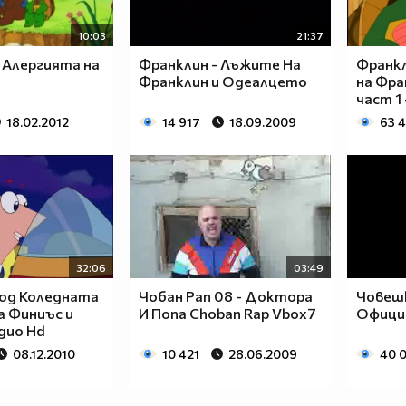
10:03
21:37
 Алергията на
Франклин - Лъжите На
Франкл
Франклин и Одеалцето
на Фран
част 1 
18.02.2012
14 917
18.09.2009
63 
32:06
03:49
зод Коледната
Чобан Рап 08 - Доктора
Човеш
а Финиъс и
И Попа Choban Rap Vbox7
Офици
дио Hd
08.12.2010
10 421
28.06.2009
40 