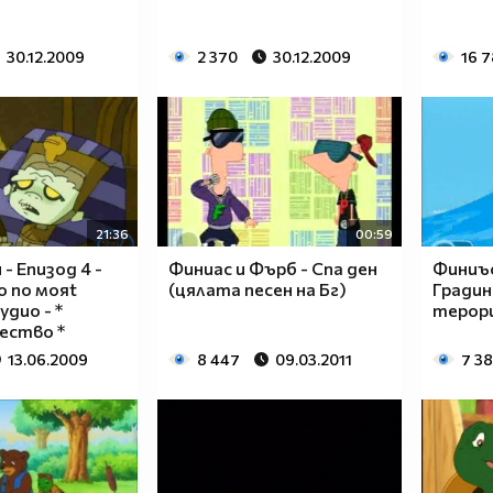
30.12.2009
2 370
30.12.2009
16 
21:36
00:59
- Епизод 4 -
Финиас и Фърб - Спа ден
Финиъс
о по мояt
(цялата песен на Бг)
Гради
удио - *
терор
ество *
13.06.2009
8 447
09.03.2011
7 3