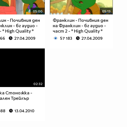
05:00
05:13
ин - Почивния ден
Франклин - Почивния ден
клин - бг аудио -
на Франклин - бг аудио -
- * High Quality *
част 2 - * High Quality *
466
27.04.2009
57 183
27.04.2009
02:32
ка Стоножка -
ален Трейлър
088
13.04.2010