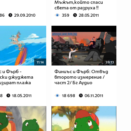
Мъжът,който спаси
света от разруха !!
786
29.09.2010
359
28.05.2011
11:14
39:13
 и Фърб -
Финиъс и Фърб: Отвъд
нски джуджета
второто измерение /
изират плажа
част 2/ Бг Аудио
88
18.05.2011
18 698
06.11.2011