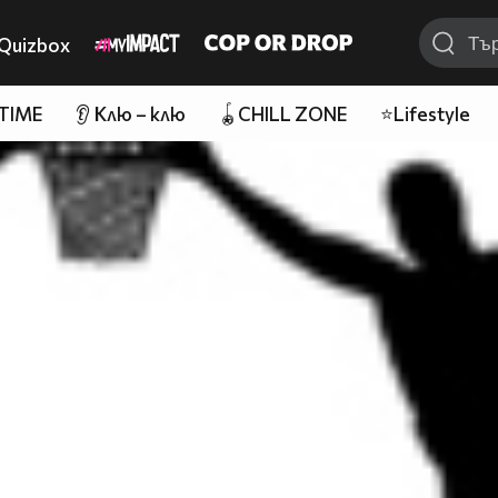
Quizbox
 TIME
👂 Клю – клю
🪀CHILL ZONE
⭐Lifestyle