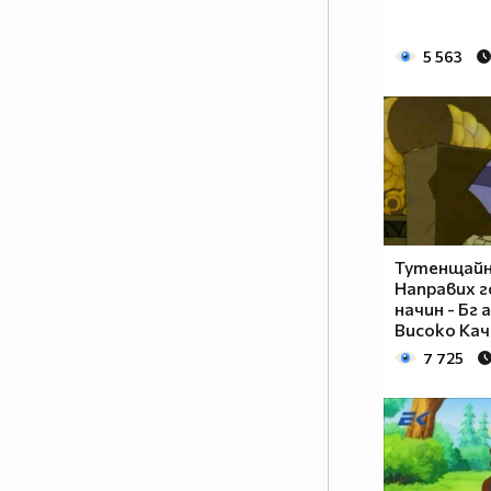
5 563
Тутенщайн 
Направих г
начин - Бг а
Високо Кач
7 725