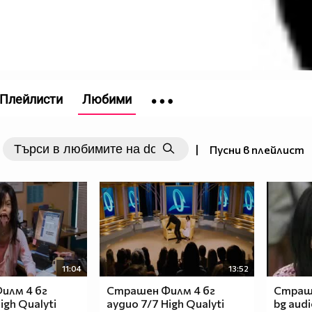
Плейлисти
Любими
|
Пусни в плейлист
11:04
13:52
илм 4 бг
Страшен Филм 4 бг
Страше
igh Qualyti
аудио 7/7 High Qualyti
bg aud