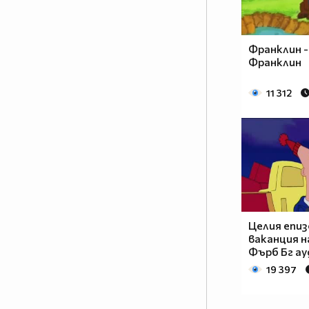
Франклин -
Франклин
11 312
Целия епи
ваканция н
Фърб Бг ау
19 397