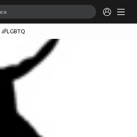
🌈LGBTQ