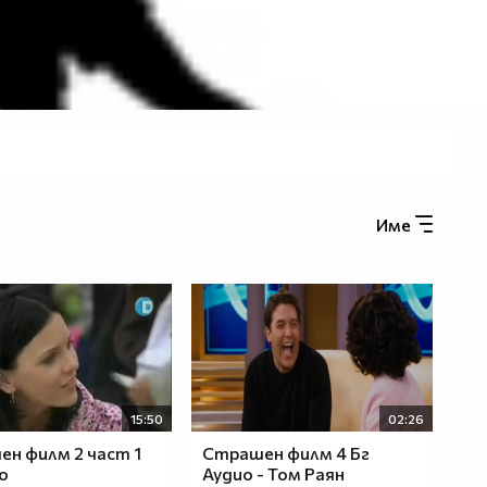
Име
15:50
02:26
н филм 2 част 1
Страшен филм 4 Бг
io
Аудио - Том Раян