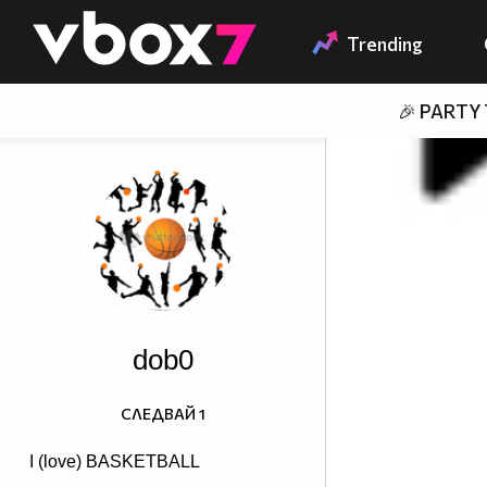
Member of
👾
Trending
🎉 PARTY
dob0
СЛЕДВАЙ
1
I (love) BASKETBALL