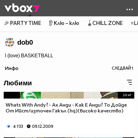
Member of
👾
🎉 PARTY TIME
👂 Клю – клю
🪀CHILL ZONE
⭐Li
dob0
I (love) BASKETBALL
Инфо
СЛЕДВАЙ
1
Любими
20:47
Whats With Andy? - Ах Анди - Как Е Анди? То Дойде
От Ийст/източен Гакъл (hq)(високо качество)
4 733
09.12.2009