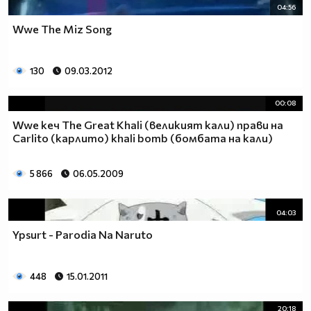
04:56
Wwe The Miz Song
130
09.03.2012
00:08
Wwe кеч The Great Khali (великият кали) прави на
Carlito (карлито) khali bomb (бомбата на кали)
5 866
06.05.2009
04:03
Ypsurt - Parodia Na Naruto
448
15.01.2011
20:18