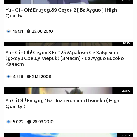
20:04
Yu - Gi - Oh! Епизод.89 Сезон 2 [ Бг Аудио ] | High
Quality |
16 131
25.08.2010
18:50
Yu - Gi - Oh! Сезон 3 Еп 125 Мракът Се Завръща
(джоуи Срещу Мерик) [3 Част] - Бг Аудио Високо
Качест
4 238
21.11.2008
20:10
Yu Gi Oh! Епизод 162 Погрешната Пътека ( High
Quality )
5 022
26.03.2010
20:06