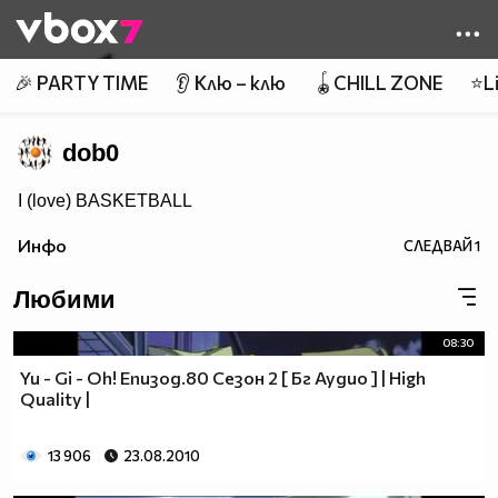
Member of
👾
🎉 PARTY TIME
👂 Клю – клю
🪀CHILL ZONE
⭐Li
dob0
I (love) BASKETBALL
Инфо
СЛЕДВАЙ
1
Любими
08:30
Yu - Gi - Oh! Епизод.80 Сезон 2 [ Бг Аудио ] | High
Quality |
13 906
23.08.2010