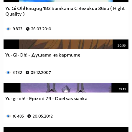
Yu Gi Oh! Епизод 183 Битката С Великия Звяр ( Hight
Quality )
9 823
26.03.2010
20:56
Yu-Gi-Oh! - Душата на картите
3 732
09.12.2007
19:13
Yu-gi-oh! - Epizod 79 - Duel sas sianka
16 485
20.05.2012