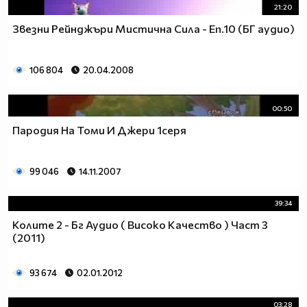
21:20
Звезни Рейнджъри Мистична Сила - Еп.10 (БГ аудио)
106 804
20.04.2008
00:50
Пародия На Томи И Джери 1серя
99 046
14.11.2007
39:34
Колите 2 - Бг Аудио ( Високо Качество ) Част 3
(2011)
93 674
02.01.2012
03:28