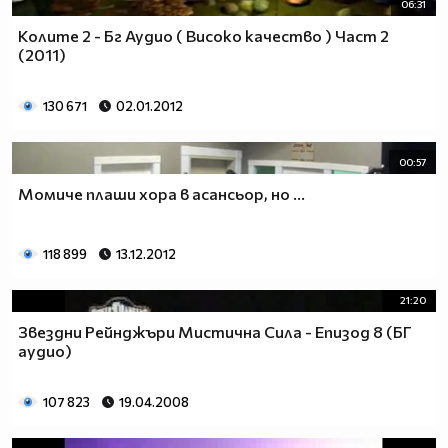
06:31
Колите 2 - Бг Аудио ( Високо качество ) Част 2
(2011)
130 671
02.01.2012
00:57
Момиче плаши хора в асансьор, но ...
118 899
13.12.2012
21:20
Звездни Рейнджъри Мистична Сила - Епизод 8 (БГ
аудио)
107 823
19.04.2008