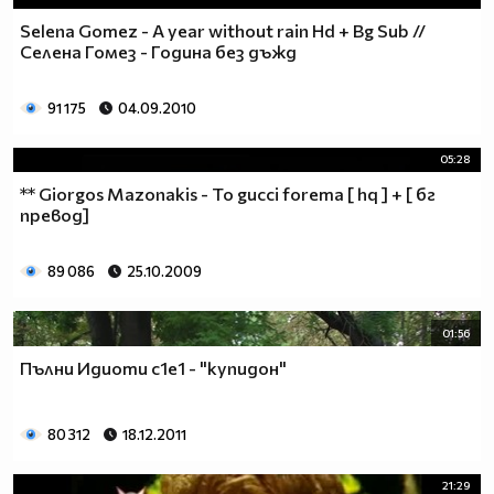
Selena Gomez - A year without rain Hd + Bg Sub //
Селена Гомез - Година без дъжд
91 175
04.09.2010
05:28
** Giorgos Mazonakis - To gucci forema [ hq ] + [ бг
превод]
89 086
25.10.2009
01:56
Пълни Идиоти с1е1 - "купидон"
80 312
18.12.2011
21:29