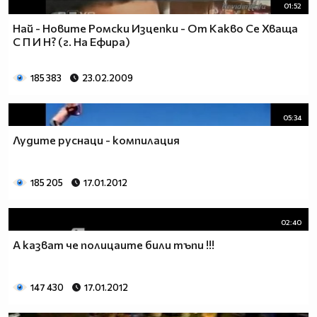
01:52
Най - Новите Ромски Изцепки - От Какво Се Хваща
С П И Н? (г. На Ефира)
185 383
23.02.2009
05:34
Лудите руснаци - компилация
185 205
17.01.2012
02:40
А казват че полицаите били тъпи !!!
147 430
17.01.2012