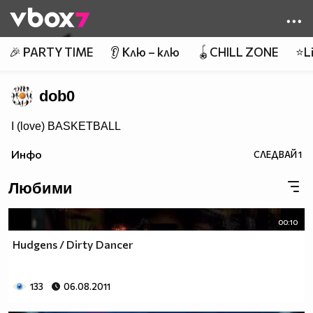
Member of
👾
🎉 PARTY TIME
👂 Клю – клю
🪀CHILL ZONE
⭐Li
dob0
I (love) BASKETBALL
Инфо
СЛЕДВАЙ
1
Любими
00:10
Hudgens / Dirty Dancer
133
06.08.2011