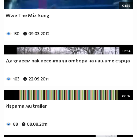
04:56
Wwe The Miz Song
130
09.03.2012
06:14
Да зпаеем пак песента за отбора на нашите сърца
103
22.09.2011
00:37
Играта ми trailer
88
08.08.2011