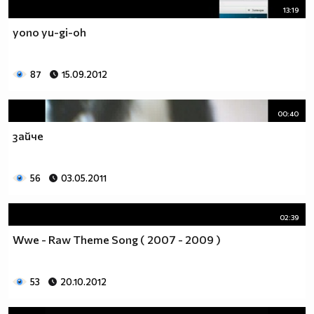
13:19
yono yu-gi-oh
87
15.09.2012
00:40
зайче
56
03.05.2011
02:39
Wwe - Raw Theme Song ( 2007 - 2009 )
53
20.10.2012