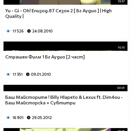
19:57
Yu - Gi - Oh! Епизод.87 Сезон 2 [ Бг Аудио ] | High
Quality |
17 526
24.08.2010
10:15
Страшен Филм 1 Бг Аудио [2 част]
17 351
09.01.2010
03:01
Баш Майсторите ! Billy Hlapeto & Lexus ft. Dim4ou -
Баш Майсторска + Субтитри
16 901
29.05.2012