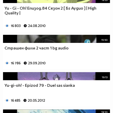
19:35
Yu - Gi - Oh! Епизод.84 Сезон 2 [ Бг Аудио ] | High
Quality |
16 803
24.08.2010
15:50
Страшен филм 2 част 1 bg audio
16 786
29.09.2010
19:13
Yu-gi-oh! - Epizod 79 - Duel sas sianka
16 485
20.05.2012
19:10