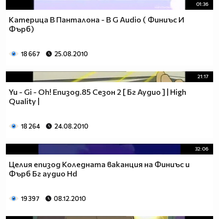
01:36
Катерица В Панталона - B G Audio ( Финиъс И
Фърб)
18 667
25.08.2010
21:17
Yu - Gi - Oh! Епизод.85 Сезон 2 [ Бг Аудио ] | High
Quality |
18 264
24.08.2010
32:06
Целия епизод Коледната ваканция на Финиъс и
Фърб Бг аудио Hd
19 397
08.12.2010