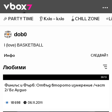
Member of
👾
🎉 PARTY TIME
👂 Клю – клю
🪀CHILL ZONE
⭐Li
dob0
I (love) BASKETBALL
Инфо
СЛЕДВАЙ
1
Любими
39:13
Финиъс и Фърб: Отвъд второто измерение /част
2/ Бг Аудио
18 698
06.11.2011