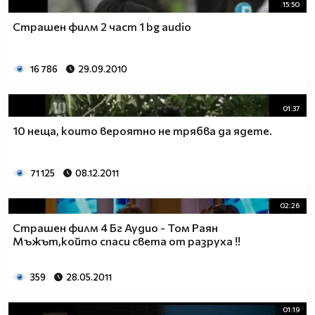
15:50
Страшен филм 2 част 1 bg audio
16 786
29.09.2010
01:37
10 неща, които вероятно не трябва да ядете.
71 125
08.12.2011
02:26
Страшен филм 4 Бг Аудио - Том Раян
Мъжът,който спаси света от разруха !!
359
28.05.2011
01:19