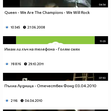
04:54
Queen - We Are The Champions - We Will Rock
10 345
27.06.2008
11:05
Имам ли лъч на телефона - Голям смях
78 876
29.10.2011
07:50
Пълна Лудница - Отечествен Фонд 03.04.2010
2 116
04.04.2010