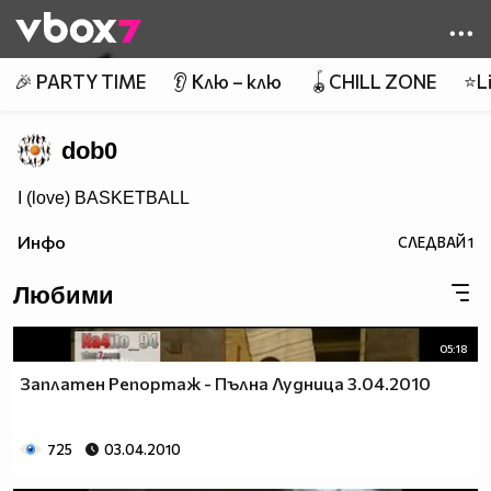
Member of
👾
🎉 PARTY TIME
👂 Клю – клю
🪀CHILL ZONE
⭐Li
dob0
I (love) BASKETBALL
Инфо
СЛЕДВАЙ
1
Любими
05:18
Заплатен Репортаж - Пълна Лудница 3.04.2010
725
03.04.2010