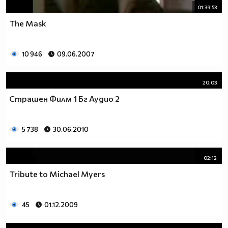
01:39:53
The Mask
10 946
09.06.2007
20:03
Страшен Филм 1 Бг Аудио 2
5 738
30.06.2010
02:12
Tribute to Michael Myers
45
01.12.2009