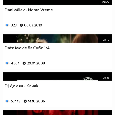
03:00
Dani Milev - Nqma Vreme
323
06.07.2010
21:10
Date Movie Бг Субс 1/4
4 564
29.01.2008
03:56
Dj Дамян - Качак
53 149
14.10.2006