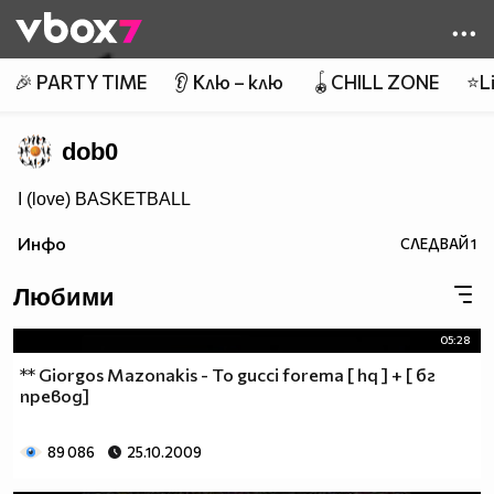
Member of
👾
🎉 PARTY TIME
👂 Клю – клю
🪀CHILL ZONE
⭐Li
dob0
I (love) BASKETBALL
Инфо
СЛЕДВАЙ
1
Любими
05:28
** Giorgos Mazonakis - To gucci forema [ hq ] + [ бг
превод]
89 086
25.10.2009