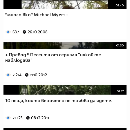
03:40
*много Яко* Michael Myers -
637
26.10.2008
01:30
+ Превод !! Песента от сериала "някой те
наблюдава"
7 214
11.10.2012
01:37
10 неща, които вероятно не трябва да ядете.
71 125
08.12.2011