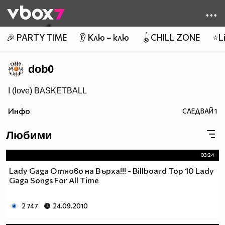
Member of
👾
🎉 PARTY TIME
👂 Клю – клю
🪀CHILL ZONE
⭐Li
dob0
I (love) BASKETBALL
Инфо
СЛЕДВАЙ
1
Любими
03:24
Lady Gaga Отново на Върха!!! - Billboard Top 10 Lady
Gaga Songs For All Time
2 747
24.09.2010