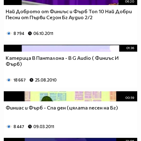
06:20
Най Доброто от Финиъс и Фърб Топ 10 Най Добри
Песни от Първи Сезон Бг Аудио 2/2
8 794
06.10.2011
01:36
Катерица В Панталона - B G Audio ( Финиъс И
Фърб)
18 667
25.08.2010
00:59
Финиас и Фърб - Спа ден (цялата песен на Бг)
8 447
09.03.2011