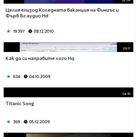
32:06
Целия епизод Коледната ваканция на Финиъс и
Фърб Бг аудио Hd
19 397
08.12.2010
05:17
Как да си направите лого Hq
634
04.10.2009
04:35
Titanic Song
369
05.12.2009