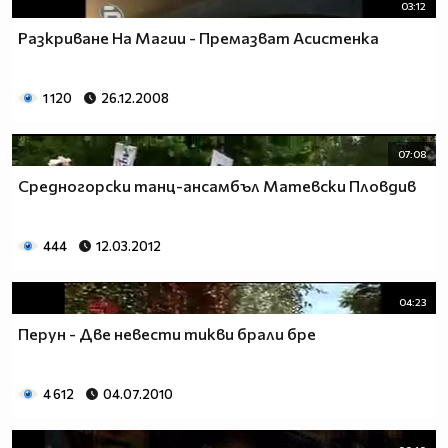
03:12
Разкриване На Магии - Премазват Асистенка
1 120
26.12.2008
07:08
Средногорски танц-ансамбъл Матевски Пловдив
444
12.03.2012
04:23
Перун - Две невести тикви брали бре
4 612
04.07.2010