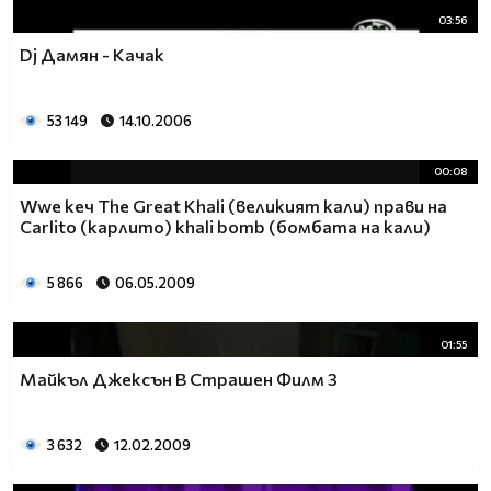
03:56
Dj Дамян - Качак
53 149
14.10.2006
00:08
Wwe кеч The Great Khali (великият кали) прави на
Carlito (карлито) khali bomb (бомбата на кали)
5 866
06.05.2009
01:55
Майкъл Джeксън В Страшен Филм 3
3 632
12.02.2009