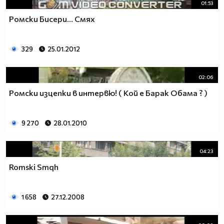
01:53
Ромски Бисери... Смях
329
25.01.2012
02:06
Ромски изцепки в интервю! ( Кой е Барак Обама ? )
9 270
28.01.2010
04:23
Romski Smqh
1 658
27.12.2008