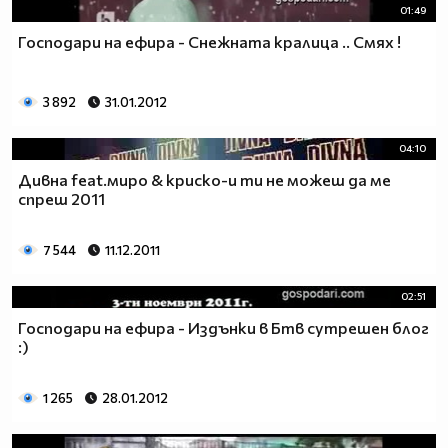
01:49
Господари на ефира - Снежната кралица .. Смях !
3 892
31.01.2012
04:10
Дивна feat.миро & kриско-и ти не можеш да ме
спреш 2011
7 544
11.12.2011
02:51
Господари на ефира - Издънки в Бтв сутрешен блог
:)
1 265
28.01.2012