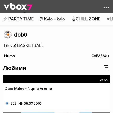
Member of
👾
🎉 PARTY TIME
👂 Клю – клю
🪀CHILL ZONE
⭐Li
dob0
I (love) BASKETBALL
Инфо
СЛЕДВАЙ
1
Любими
03:00
Dani Milev - Nqma Vreme
323
06.07.2010