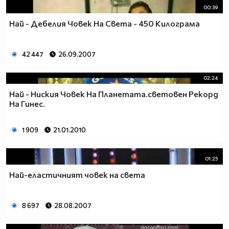
00:39
Най - Дебелия Човек На Света - 450 Килограма
42 447
26.09.2007
02:24
Най - Ниския Човек На Планетата.световен Рекорд
На Гинес.
1 909
21.01.2010
01:25
Най-еластичният човек на света
8 697
28.08.2007