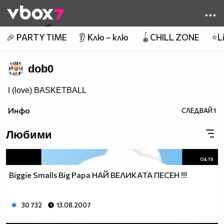
Member of
👾
🎉 PARTY TIME
👂 Клю – клю
🪀CHILL ZONE
⭐Li
dob0
I (love) BASKETBALL
Инфо
СЛЕДВАЙ
1
Любими
04:19
Biggie Smalls Big Papa НАЙ ВЕЛИКАТА ПЕСЕН !!!
30 732
13.08.2007