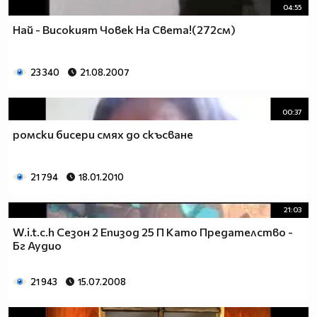
04:55
Най - Високият Човек На Света!(272см)
23 340
21.08.2007
00:37
ромски бисери смях до скъсване
21 794
18.01.2010
21:03
W.i.t.c.h Сезон 2 Епизод 25 П Като Предателство -
Бг Аудио
21 943
15.07.2008