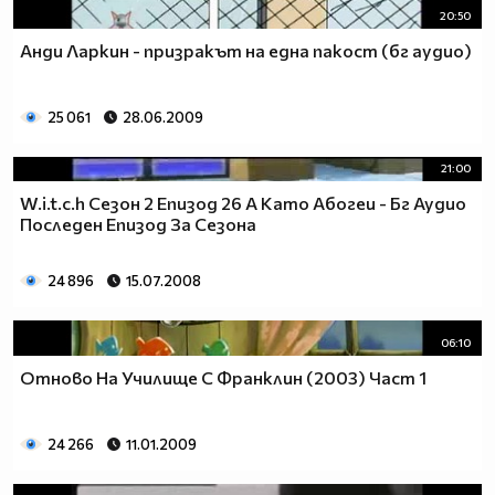
20:50
Анди Ларкин - призракът на една пакост (бг аудио)
25 061
28.06.2009
21:00
W.i.t.c.h Сезон 2 Епизод 26 А Като Абогеи - Бг Аудио
Последен Епизод За Сезона
24 896
15.07.2008
06:10
Отново На Училище С Франклин (2003) Част 1
24 266
11.01.2009