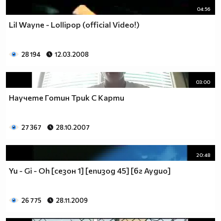
04:56
Lil Wayne - Lollipop (official Video!)
28 194
12.03.2008
03:00
Научете Готин Трик С Карти
27 367
28.10.2007
20:48
Yu - Gi - Oh [сезон 1] [епизод 45] [бг Аудио]
26 775
28.11.2009