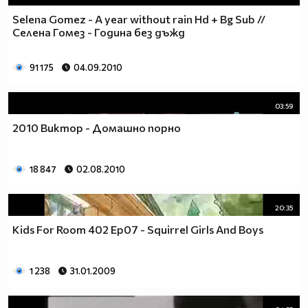
Selena Gomez - A year without rain Hd + Bg Sub //
Селена Гомез - Година без дъжд
91 175
04.09.2010
03:59
2010 Виктор - Домашно порно
18 847
02.08.2010
20:35
Kids For Room 402 Ep07 - Squirrel Girls And Boys
1 238
31.01.2009