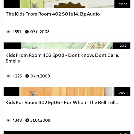
20:50
The Kids From Room 402 S01e14. Bg Audio
1 557
07.11.2008
20:51
Kids From Room 402 Ep08 - Dont Know, Dont Care,
Smells
1 225
07.11.2008
20:29
Kids For Room 402 Ep06 - For Whom The Bell Tolls
1 348
31.01.2009