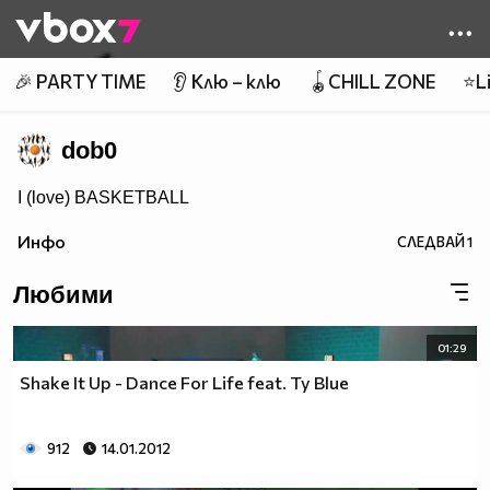
Member of
👾
🎉 PARTY TIME
👂 Клю – клю
🪀CHILL ZONE
⭐Li
dob0
I (love) BASKETBALL
Инфо
СЛЕДВАЙ
1
Любими
01:29
Shake It Up - Dance For Life feat. Ty Blue
912
14.01.2012