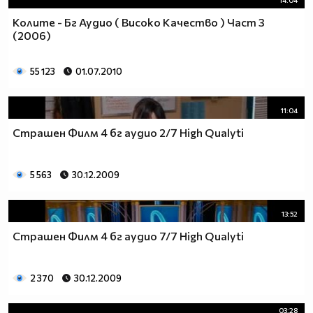
14:04
Колите - Бг Аудио ( Високо Качество ) Част 3
(2006)
55 123
01.07.2010
11:04
Страшен Филм 4 бг аудио 2/7 High Qualyti
5 563
30.12.2009
13:52
Страшен Филм 4 бг аудио 7/7 High Qualyti
2 370
30.12.2009
03:28