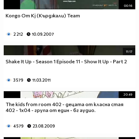
00:16
Kongo Oт Kj (Кърджали) Team
2 212
10.09.2007
11:17
Shake It Up - Season 1 Episode 11 - Show It Up - Part 2
3 579
11.03.2011
20:49
The kids from room 402 - децата от класна стая
402 - 1x04 - група от един - бг аудио.
4 579
23.08.2009