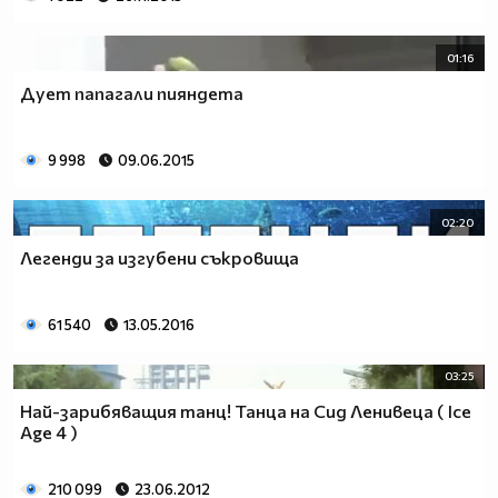
01:16
Дует папагали пияндета
9 998
09.06.2015
02:20
Легенди за изгубени съкровища
61 540
13.05.2016
03:25
Най-зарибяващия танц! Танца на Сид Ленивеца ( Ice
Age 4 )
210 099
23.06.2012