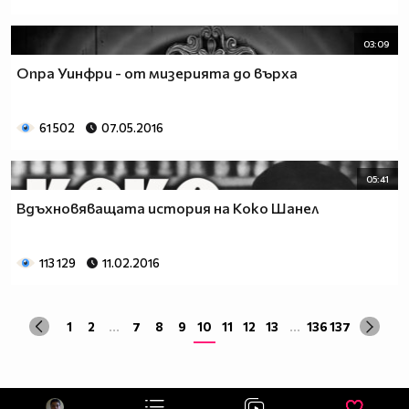
03:09
Опра Уинфри - от мизерията до върха
61 502
07.05.2016
05:41
Вдъхновяващата история на Коко Шанел
113 129
11.02.2016
1
2
...
7
8
9
10
11
12
13
...
136
137