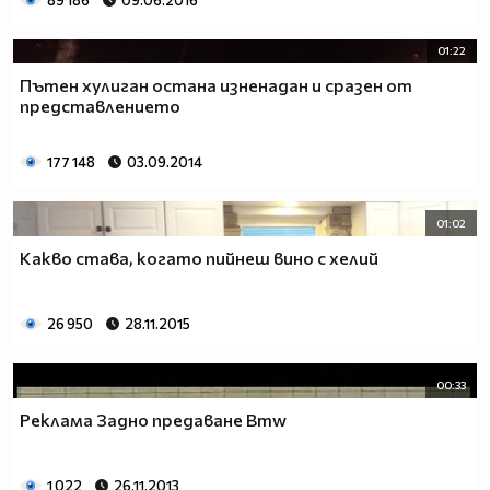
89 186
09.06.2016
01:22
Пътен хулиган остана изненадан и сразен от
представлението
177 148
03.09.2014
01:02
Какво става, когато пийнеш вино с хелий
26 950
28.11.2015
00:33
Реклама Задно предаване Bmw
1 022
26.11.2013