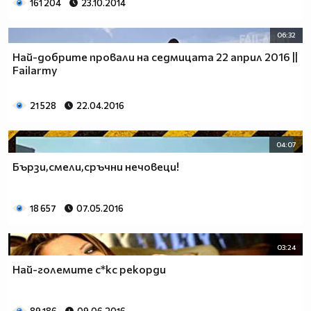
161 204
23.10.2014
06:32
Най-добрите провали на седмицата 22 април 2016 ||
Failarmy
21 528
22.04.2016
04:07
Бързи,смели,сръчни нечовеци!
18 657
07.05.2016
03:24
Най-големите с*кс рекорди