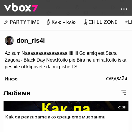
Member of
👾
🎉 PARTY TIME
👂 Клю – клю
🪀CHILL ZONE
⭐Li
don_ris4i
Az sum Naaaaaaaaaaaaaaaaiiiiiiiii Golemiq est.Stara
Zagora - Black Day New.Koito pie Bira ne umira.Koito iska
pesnite ot klipovete da mi pishe LS.
Инфо
СЛЕДВАЙ
4
Любими
01:58
Как да реагирате ако срещнете мигранти