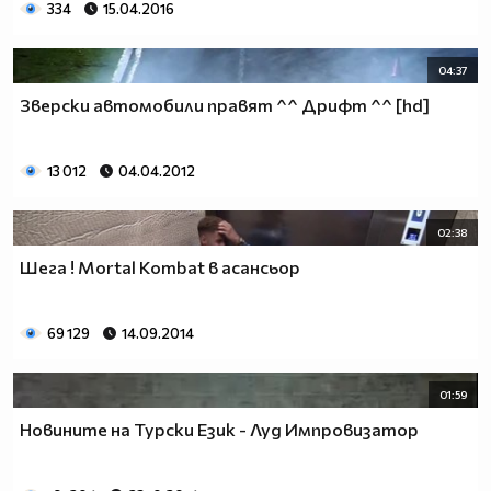
334
15.04.2016
04:37
Зверски автомобили правят ^^ Дрифт ^^ [hd]
13 012
04.04.2012
02:38
Шега ! Mortal Kombat в асансьор
69 129
14.09.2014
01:59
Новините на Турски Език - Луд Импровизатор