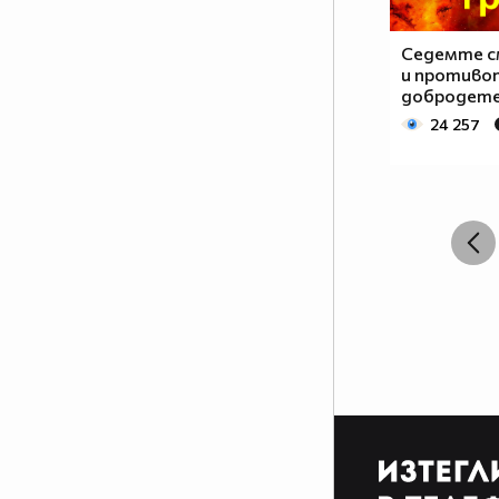
Седемте с
и противо
добродет
24 257