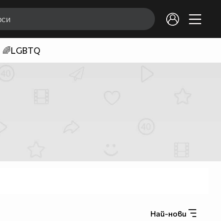
🌈LGBTQ
Най-нови