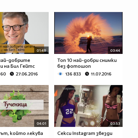
01:48
03:44
най-добрите
Топ 10 най-добри снимки
 на Бил Гейтс
без фотошоп
960
27.06.2016
136 833
11.07.2016
04:01
03:53
ът, който лекува
Секси Instagram звезди