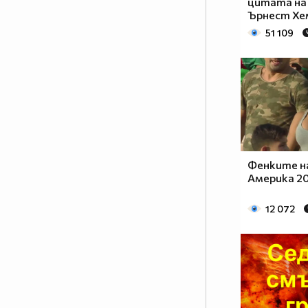
цитата на
Ърнест Хе
51 109
Фенките н
Америка 2
12 072