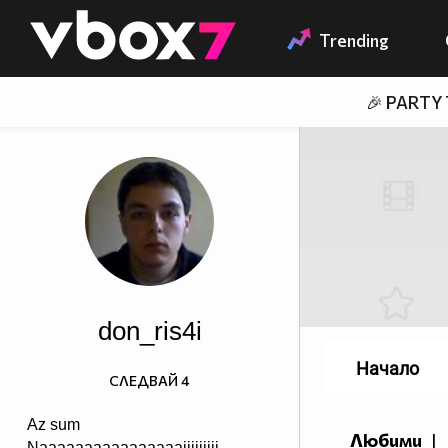
Member of
👾
Trending
🎉 PARTY
don_ris4i
Начало
СЛЕДВАЙ
4
Az sum
Любими
|
Naaaaaaaaaaaaaaaaiiiiiiiii