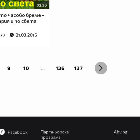
02:30
о часово време -
ария и по света
377
21.03.2016
9
10
...
136
137
Партньорска
Abv.bg
Facebook
програма