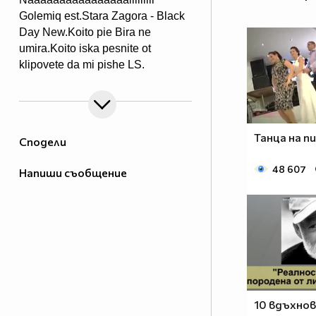
Golemiq est.Stara Zagora - Black
Day New.Koito pie Bira ne
umira.Koito iska pesnite ot
klipovete da mi pishe LS.
Танца на п
Сподели
48 607
Напиши съобщение
10 вдъхно