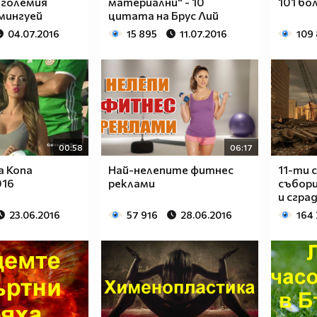
 големия
материални" - 10
101 бо
мингуей
цитата на Брус Лий
04.07.2016
15 895
11.07.2016
109
00:58
06:17
а Копа
Най-нелепите фитнес
11-ти 
016
реклами
събори
и сград
23.06.2016
57 916
28.06.2016
164