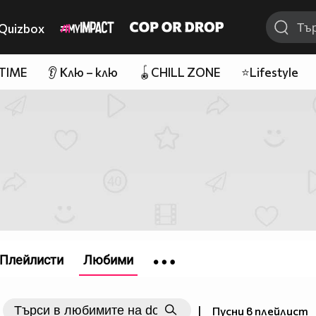
Quizbox
 TIME
👂 Клю – клю
🪀CHILL ZONE
⭐Lifestyle
Плейлисти
Любими
|
Пусни в плейлист