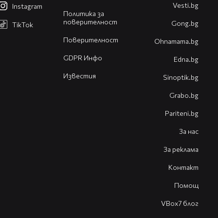
Vesti.bg
Instagram
Политика за
поверителност
Gong.bg
TikTok
Поверителност
Оhnamama.bg
GDPR Инфо
Edna.bg
Известия
Sinoptik.bg
Grabo.bg
Pariteni.bg
За нас
За реклама
Контакт
Помощ
VBox7 блог