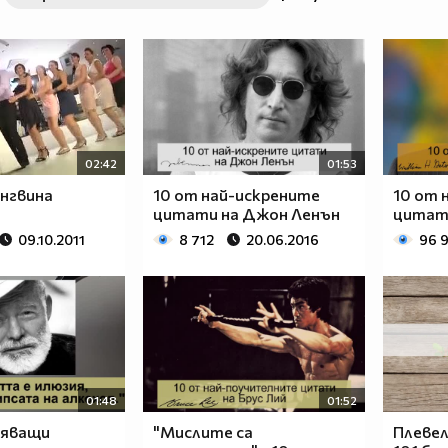
02:42
01:53
ингвина
10 от най-искрените
10 от 
цитати на Джон Ленън
цитати
09.10.2011
8 712
20.06.2016
96 
01:48
01:52
вяващи
"Мислите са
Плевел