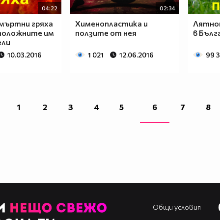
04:22
02:34
мъртни гряха
Хименопластика и
Лятнот
положните им
ползите от нея
в Бълг
ели
10.03.2016
1 021
12.06.2016
99 
1
2
3
4
5
6
7
8
Общи условия