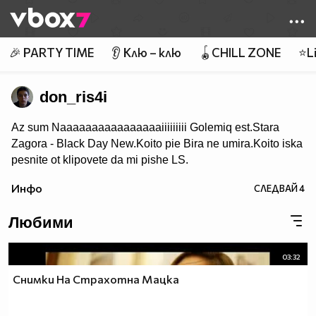
Member of
👾
🎉 PARTY TIME
👂 Клю – клю
🪀CHILL ZONE
⭐Li
don_ris4i
Az sum Naaaaaaaaaaaaaaaaiiiiiiiii Golemiq est.Stara
Zagora - Black Day New.Koito pie Bira ne umira.Koito iska
pesnite ot klipovete da mi pishe LS.
Инфо
СЛЕДВАЙ
4
Любими
03:32
Снимки На Страхотна Мацка