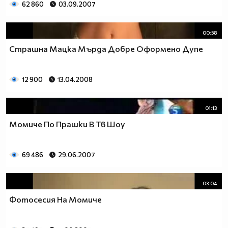
62 860
03.09.2007
00:58
Страшна Мацка Мърда Добре Оформено Дупе
12 900
13.04.2008
01:13
Момиче По Прашки В Тв Шоу
69 486
29.06.2007
03:04
Фотосесия На Момиче