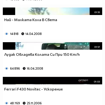
01:55
Най - Малката Кола В Света
14 818
14.04.2008
01:57
Лудак Овладява Колата Си При 150 Km/h
64 896
16.04.2008
01:03
Ferrari F430 Novitec - Ускорение
48 769
25.11.2006