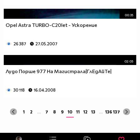
00:35
Opel Astra TURBO-C20let - Ускорение
26 387
27.05.2007
02:05
Лудо Порше 977 На Магистрала|ГлЕдАйТе|
30 118
16.04.2008
1
2
...
7
8
9
10
11
12
13
...
136
137