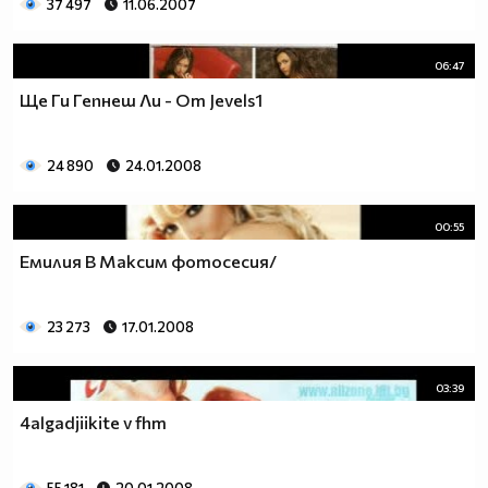
37 497
11.06.2007
06:47
Ще Ги Гепнеш Ли - От Jevels1
24 890
24.01.2008
00:55
Емилия В Максим фотосесия/
23 273
17.01.2008
03:39
4algadjiikite v fhm