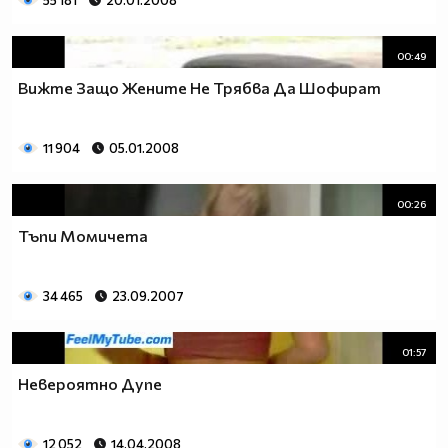
55 181
20.01.2008
00:49
Вижте Защо Жените Не Трябва Да Шофират
11 904
05.01.2008
00:26
Тъпи Момичета
34 465
23.09.2007
01:57
Невероятно Дупе
12 052
14.04.2008