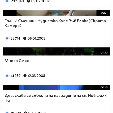
297 040
05.02.2007
02:21
Голи И Смешни - Нудистко Купе Във Влака(Скрита
Камера)
55 714
06.01.2008
04:30
Много Смях
14 959
12.03.2008
00:45
Десислава се съблича на наградите на сп. Hoв фолк
Hq