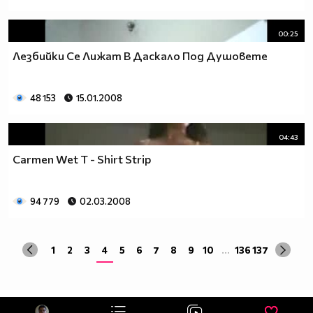
00:25
Лезбийки Се Лижат В Даскало Под Душовете
48 153
15.01.2008
04:43
Carmen Wet T - Shirt Strip
94 779
02.03.2008
1
2
3
4
5
6
7
8
9
10
...
136
137