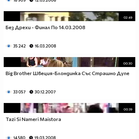
18 909
12.03.2008
02:49
Без Дрехи - Финал По 14.03.2008
35 242
16.03.2008
00:30
Big Brother Швеция-Блондинка Със Страшно Дупе
33 057
30.12.2007
00:39
Tazi Si Nameri Maistora
14 580
19.03.2008