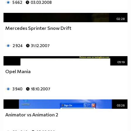
5 662
03.03.2008
02:28
Mercedes Sprinter Snow Drift
2 924
31.12.2007
05:19
Opel Mania
3 940
18.10.2007
03:26
Animator vs Animation 2