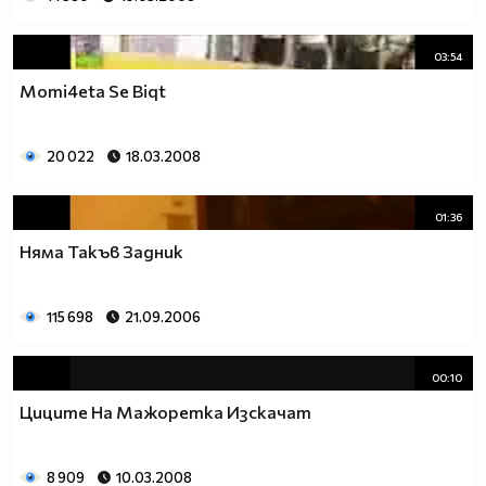
03:54
Momi4eta Se Biqt
20 022
18.03.2008
01:36
Няма Такъв Задник
115 698
21.09.2006
00:10
Циците На Мажоретка Изскачат
8 909
10.03.2008