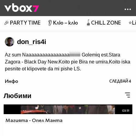
Member of
👾
🎉 PARTY TIME
👂 Клю – клю
🪀CHILL ZONE
⭐Li
don_ris4i
Az sum Naaaaaaaaaaaaaaaaiiiiiiiii Golemiq est.Stara
Zagora - Black Day New.Koito pie Bira ne umira.Koito iska
pesnite ot klipovete da mi pishe LS.
Инфо
СЛЕДВАЙ
4
Любими
03:51
Магията - Опел Манта