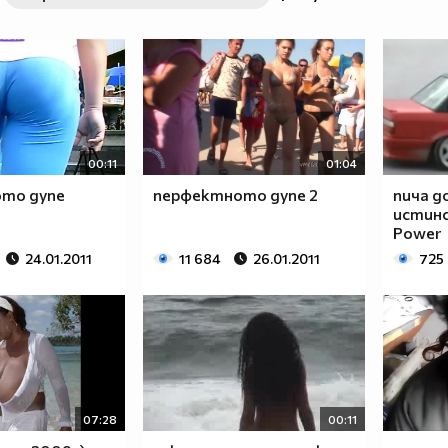
00:11
01:04
то дупе
перфектното дупе 2
пича д
истинс
Power
24.01.2011
11 684
26.01.2011
725
07:28
00:11