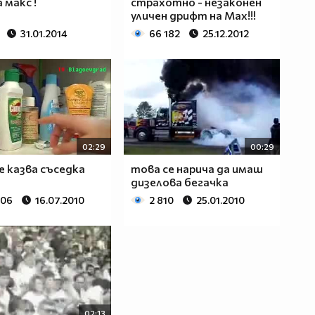
 макс !
страхотно - незаконен
уличен дрифт на Max!!!
31.01.2014
66 182
25.12.2012
02:29
00:29
е казва съседка
това се нарича да имаш
дизелова бегачка
506
16.07.2010
2 810
25.01.2010
02:13