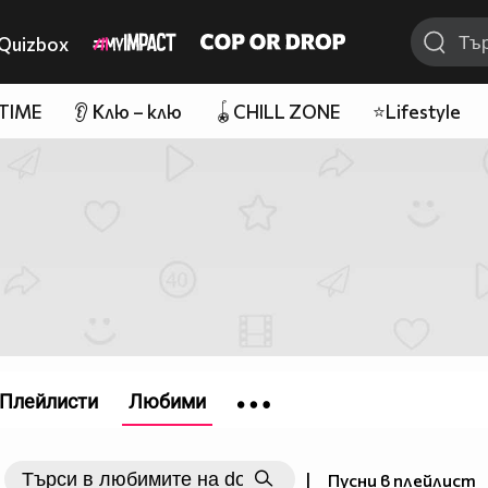
Quizbox
 TIME
👂 Клю – клю
🪀CHILL ZONE
⭐Lifestyle
Плейлисти
Любими
|
Пусни в плейлист