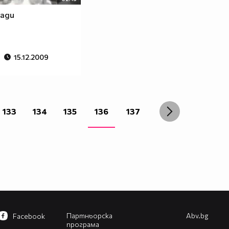
лади
15.12.2009
133
134
135
136
137
Партньорска
Abv.bg
Facebook
програма