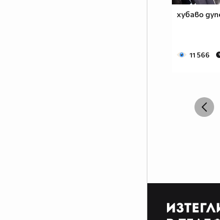
хубаво дуп
11 566