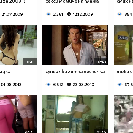
 za 2009 :)
секси момиче на плажа
смях на
21.07.2009
2 561
12.12.2009
854
01:40
02:43
ацка
супер яка лятна песничка
това с
01.08.2013
6 512
23.08.2010
67 
00:24
01:50