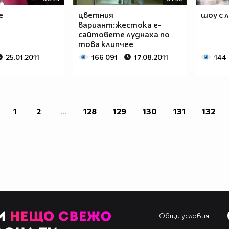
е
цветния
шоу с 
вариант:жестока е-
сайтовете луднаха по
това клипчее
25.01.2011
166 091
17.08.2011
144
1
2
...
128
129
130
131
132
Общи условия