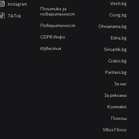
Vesti.bg
Instagram
Политика за
поверителност
Gong.bg
TikTok
Поверителност
Оhnamama.bg
GDPR Инфо
Edna.bg
Известия
Sinoptik.bg
Grabo.bg
Pariteni.bg
За нас
За реклама
Контакт
Помощ
VBox7 блог