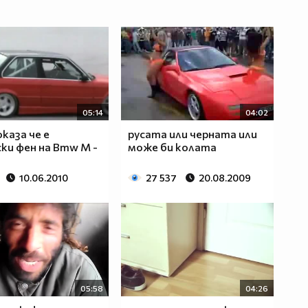
05:14
04:02
оказа че е
русата или черната или
ки фен на Bmw M -
може би колата
10.06.2010
27 537
20.08.2009
05:58
04:26