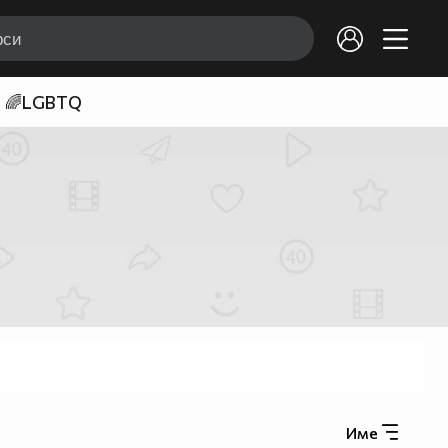
🌈LGBTQ
Име