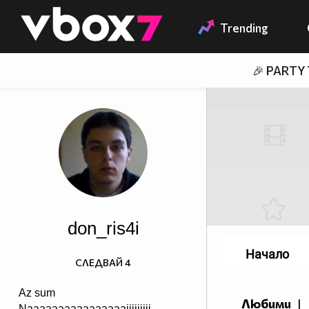
Member of
👾
Trending
🎉 PARTY
don_ris4i
Начало
СЛЕДВАЙ
4
Az sum
Любими
|
Naaaaaaaaaaaaaaaaiiiiiiiii