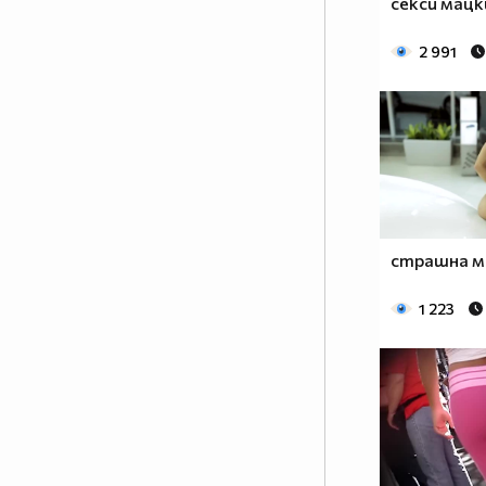
секси мацки
2 991
страшна м
1 223