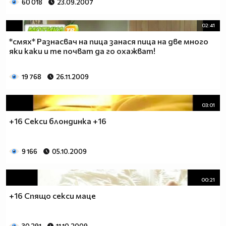
60 018
23.09.2007
02:41
*смях* Разнасвач на пица занася пица на две много
яки каки и те почват да го охажват!
19 768
26.11.2009
03:01
+16 Секси блондинка +16
9 166
05.10.2009
00:21
+16 Спящо секси маце