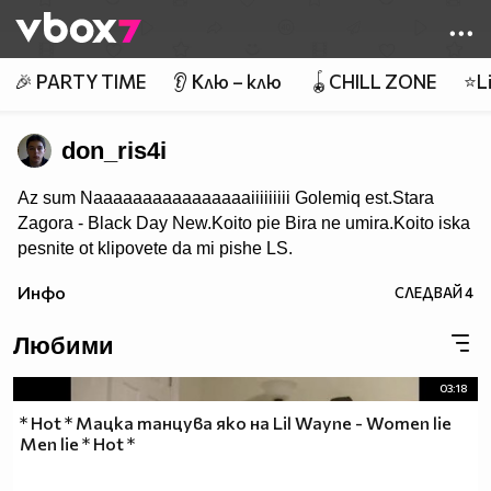
Member of
👾
🎉 PARTY TIME
👂 Клю – клю
🪀CHILL ZONE
⭐Li
don_ris4i
Az sum Naaaaaaaaaaaaaaaaiiiiiiiii Golemiq est.Stara
Zagora - Black Day New.Koito pie Bira ne umira.Koito iska
pesnite ot klipovete da mi pishe LS.
Инфо
СЛЕДВАЙ
4
Любими
03:18
* Hot * Мацка танцува яко на Lil Wayne - Women lie
Men lie * Hot *