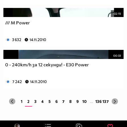
02:15
/// M Power
3 632
14.11.2010
00:33
0 - 240km/h за 12 секунди! - E30 Power
7 242
14.11.2010
1
2
3
4
5
6
7
8
9
10
...
136
137