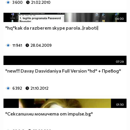
3 600
21.02.2010
04:00
*hq*kak da razberem skype parola..|raboti|
11 941
28.04.2009
07:29
*new!!! Davay Dasvidaniya Full Version *hd* + Превод*
6 392
21.10.2012
01:50
*Сексапилни момичета от impulse.bg*