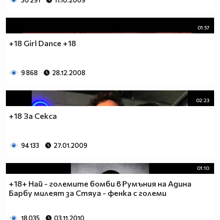
30 291
11.10.2009
01:57
+18 Girl Dance +18
9 868
28.12.2008
02:23
+18 За Сексa
94 133
27.01.2009
01:10
+18+ Най - големите бомби в Румъния на Адина
Барбу милеят за Стяуа - фенка с големи
18 035
03.11.2010