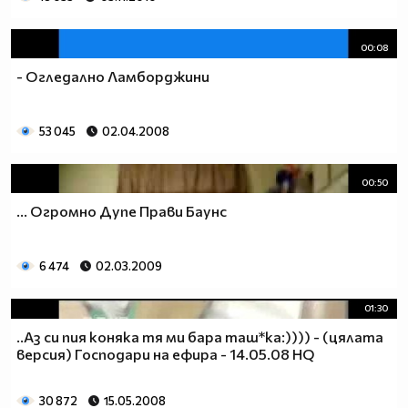
00:08
- Огледално Ламборджини
53 045
02.04.2008
00:50
... Огромно Дупе Прави Баунс
6 474
02.03.2009
01:30
..Аз си пия коняка тя ми бара таш*ка:)))) - (цялата
версия) Господари на ефира - 14.05.08 HQ
30 872
15.05.2008