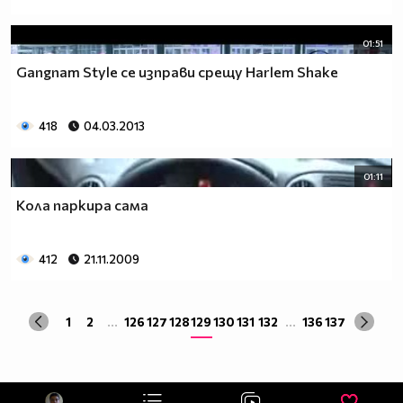
01:51
Gangnam Style се изправи срещу Harlem Shake
418
04.03.2013
01:11
Кола паркира сама
412
21.11.2009
1
2
...
126
127
128
129
130
131
132
...
136
137