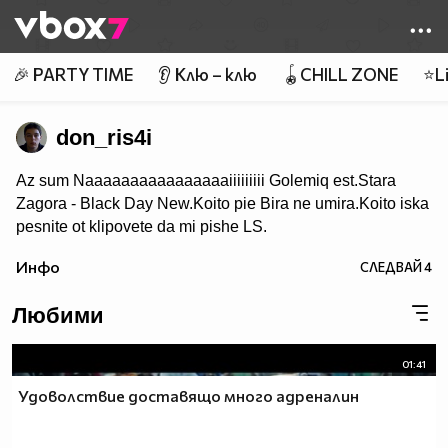
Member of
👾
🎉 PARTY TIME
👂 Клю – клю
🪀CHILL ZONE
⭐Li
don_ris4i
Az sum Naaaaaaaaaaaaaaaaiiiiiiiii Golemiq est.Stara
Zagora - Black Day New.Koito pie Bira ne umira.Koito iska
pesnite ot klipovete da mi pishe LS.
Инфо
СЛЕДВАЙ
4
Любими
01:41
Удоволствие доставящо много адреналин