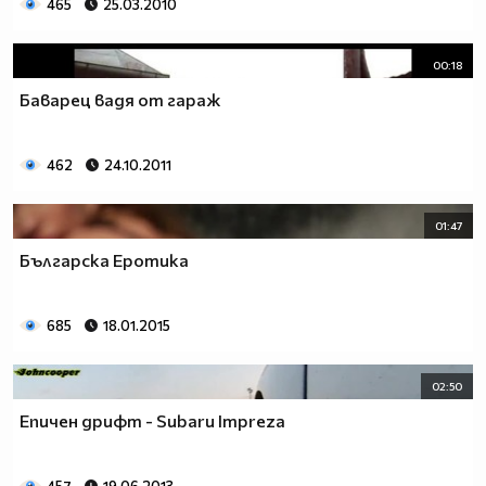
465
25.03.2010
00:18
Баварец вадя от гараж
462
24.10.2011
01:47
Българска Еротика
685
18.01.2015
02:50
Епичен дрифт - Subaru Impreza