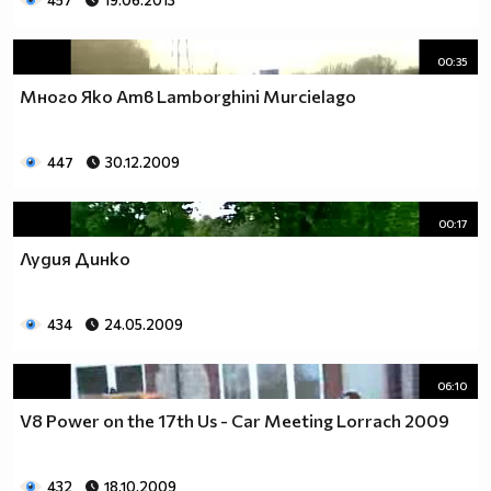
457
19.06.2013
00:35
Много Яко Атв Lamborghini Murcielago
447
30.12.2009
00:17
Лудия Динко
434
24.05.2009
06:10
V8 Power on the 17th Us - Car Meeting Lorrach 2009
432
18.10.2009