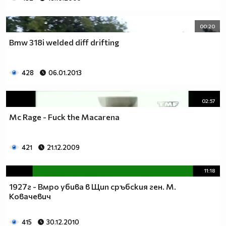
00:20
Bmw 318i welded diff drifting
428
06.01.2013
02:57
Mc Rage - Fuck the Macarena
421
21.12.2009
11:18
1927г - Вмро убива в Щип сръбския ген. М.
Ковачевич
415
30.12.2010