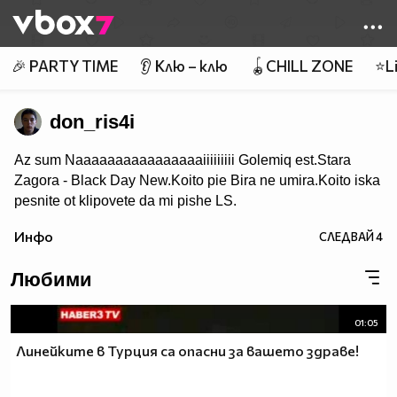
Member of
👾
🎉 PARTY TIME
👂 Клю – клю
🪀CHILL ZONE
⭐Li
don_ris4i
Az sum Naaaaaaaaaaaaaaaaiiiiiiiii Golemiq est.Stara
Zagora - Black Day New.Koito pie Bira ne umira.Koito iska
pesnite ot klipovete da mi pishe LS.
Инфо
СЛЕДВАЙ
4
Любими
01:05
Линейките в Турция са опасни за вашето здраве!