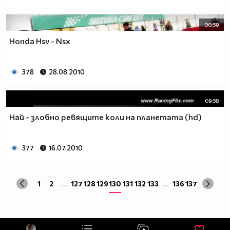
00:59
Honda Hsv - Nsx
378
28.08.2010
09:58
Най - злобно ревящите коли на планетата (hd)
377
16.07.2010
1
2
...
127
128
129
130
131
132
133
...
136
137