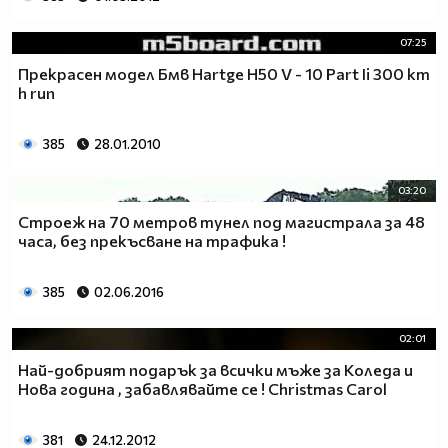
07:25
Прекрасен модел Бмв Hartge H50 V - 10 Part Ii 300 km
h run
385
28.01.2010
03:20
Строеж на 70 метров тунел под магистрала за 48
часа, без прекъсване на трафика !
385
02.06.2016
02:01
Най-добрият подарък за всички мъже за Коледа и
Нова година , забавлявайте се ! Christmas Carol
381
24.12.2012