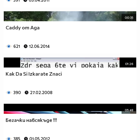
391
05.04.2011
00:35
Caddy от Ада
621
12.06.2014
01:26
Kak Da Si Izkarate Znaci
390
27.02.2008
05:48
Бегачки навсякъде !!!
385
01.05.2012