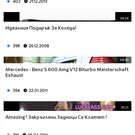
402
21.12.2013
03:24
Идеалния Подарък За Коледа!
398
26.12.2008
00:47
Mercedes - Benz S 600 Amg V12 Biturbo Meisterschaft
Exhaust
394
22.01.2011
01:21
Amazing ! Закръглени Задници Се Клатят !