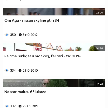
02:06
От Ада - nissan skyline gtr r34
350
31.10.2012
04:26
не сте виждали толкоз, ferrari - ta100%
334
21.10.2010
01:43
Nascar такси в Чикаго
332
29.09.2010