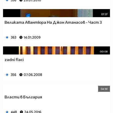
358
29.07.2010
07:37
Великата Авантюра На Джон Атанасов - Част 3
363
14.01.2009
00:08
zadni flaci
356
07.06.2008
04:58
Власти в България
448
24.05.2016