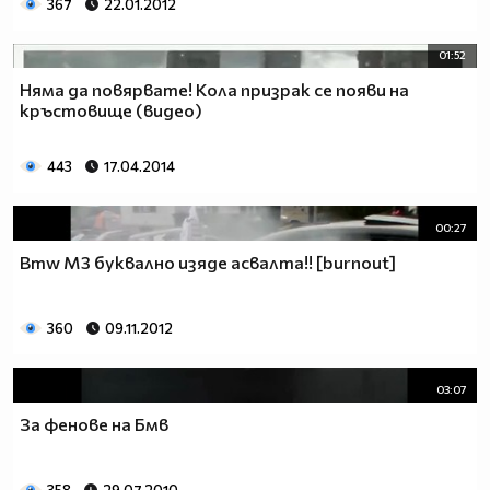
367
22.01.2012
01:52
Няма да повярвате! Кола призрак се появи на
кръстовище (видео)
443
17.04.2014
00:27
Bmw M3 буквално изяде асвалта!! [burnout]
360
09.11.2012
03:07
За фенове на Бмв