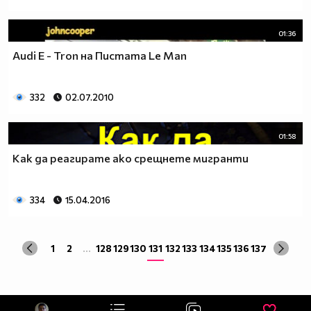
01:36
Audi E - Tron на Пистата Le Man
332
02.07.2010
01:58
Как да реагирате ако срещнете мигранти
334
15.04.2016
1
2
...
128
129
130
131
132
133
134
135
136
137