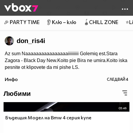
Member of
👾
🎉 PARTY TIME
👂 Клю – клю
🪀CHILL ZONE
⭐Li
don_ris4i
Az sum Naaaaaaaaaaaaaaaaiiiiiiiii Golemiq est.Stara
Zagora - Black Day New.Koito pie Bira ne umira.Koito iska
pesnite ot klipovete da mi pishe LS.
Инфо
СЛЕДВАЙ
4
Любими
05:46
Бъдещия Модел на Bmw 4 серия купе