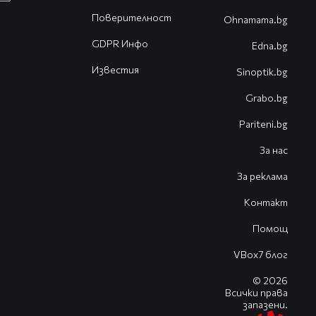
Поверителност
Оhnamama.bg
GDPR Инфо
Edna.bg
Известия
Sinoptik.bg
Grabo.bg
Pariteni.bg
За нас
За реклама
Контакт
Помощ
VBox7 блог
© 2026
Всички права
запазени.