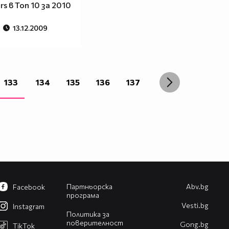
s в Топ 10 за 2010
13.12.2009
133
134
135
136
137
Партньорска
Abv.bg
Facebook
програма
Vesti.bg
Instagram
Политика за
поверителност
Gong.bg
TikTok