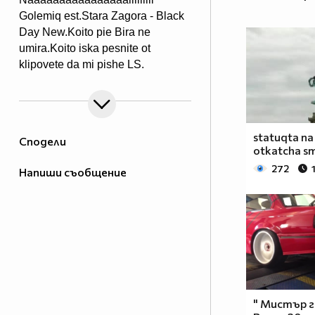
Golemiq est.Stara Zagora - Black
Day New.Koito pie Bira ne
umira.Koito iska pesnite ot
klipovete da mi pishe LS.
statuqta na
Сподели
otkatcha s
272
Напиши съобщение
" Mистър 