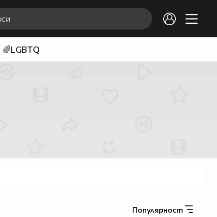
🌈LGBTQ
Популярност