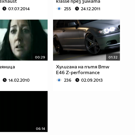
 exhaust
klasse през зимата
07.07.2014
255
24.12.2011
00:29
01:32
ияница
Хулигана на пътя Bmw
E46 Z-performance
14.02.2010
236
02.09.2013
06:14