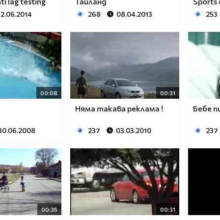
i lag testing
Тайланд
Sports
12.06.2014
268
08.04.2013
253
00:08
00:31
Няма такава реклама !
Бебе п
30.06.2008
237
03.03.2010
237
00:35
00:31