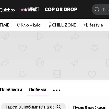
Quizbox
 TIME
👂 Клю – клю
🪀CHILL ZONE
⭐Lifestyle
Плейлисти
Любими
|
Пусни в плейлист