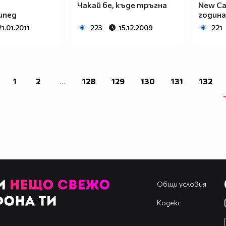
Чакай бе, къде тръгна
New Car
ипед
година
21.01.2011
223
15.12.2009
221
1
2
...
128
129
130
131
132
Общи условия
Кодекс