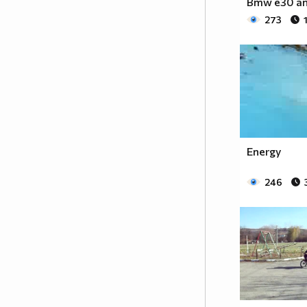
Bmw e30 ant
273
Energy
246