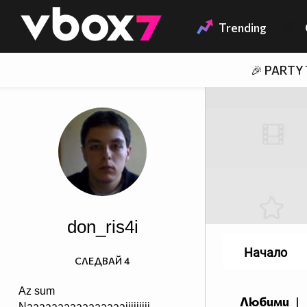
Member of
👾
Trending
🎉 PARTY
don_ris4i
Начало
СЛЕДВАЙ
4
Az sum
Любими
|
Naaaaaaaaaaaaaaaaiiiiiiiii