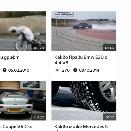
00:28
01:46
ки дрифт
Какво Прави Bmw E30 с
4.4 V8
05.02.2010
270
09.10.2014
00:22
01:17
i Coupe V6 Cks
Какво може Mercedes G-