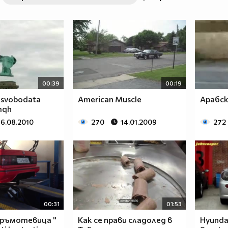
00:39
00:19
 svobodata
American Muscle
Арабс
mqh
16.08.2010
270
14.01.2009
272
00:31
01:53
гръмотевица "
Как се прави сладолед в
Hyunda