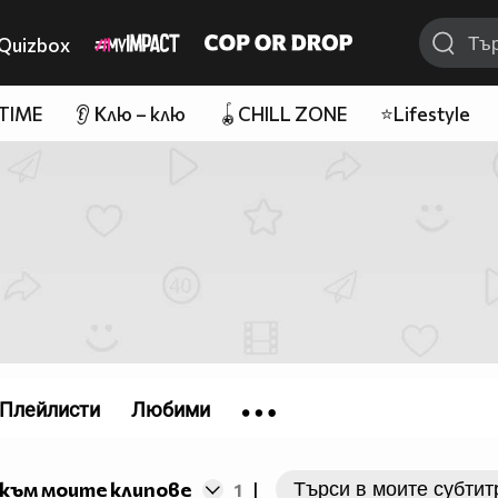
Quizbox
 TIME
👂 Клю – клю
🪀CHILL ZONE
⭐Lifestyle
Плейлисти
Любими
към моите клипове
1
|