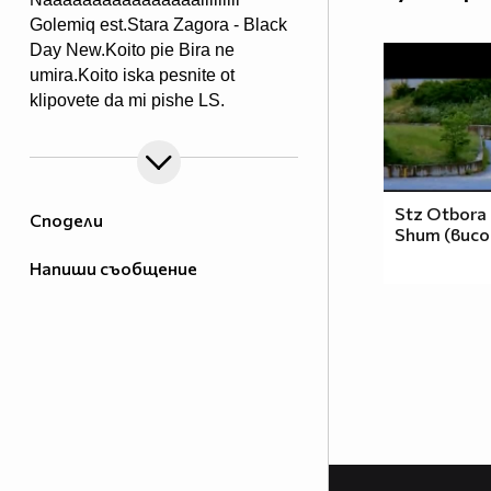
Golemiq est.Stara Zagora - Black
Day New.Koito pie Bira ne
umira.Koito iska pesnite ot
klipovete da mi pishe LS.
Stz Otbora 
Сподели
Shum (вис
Напиши съобщение