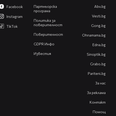
Партньорска
Abv.bg
Facebook
програма
Vesti.bg
Instagram
Политика за
поверителност
Gong.bg
TikTok
Поверителност
Оhnamama.bg
GDPR Инфо
Edna.bg
Известия
Sinoptik.bg
Grabo.bg
Pariteni.bg
За нас
За реклама
Контакт
Помощ