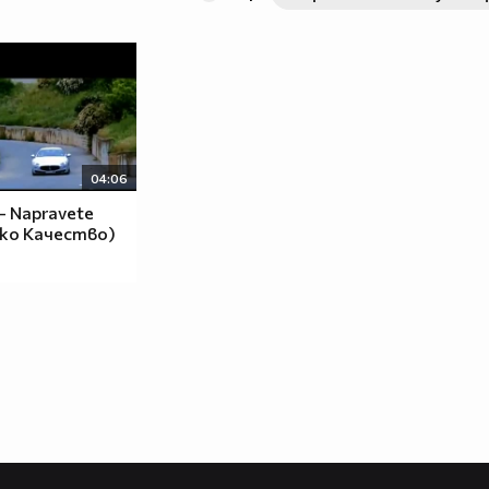
04:06
- Napravete
око Kачество)