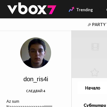
Member of
👾
Trending
🎉 PARTY
don_ris4i
Начало
СЛЕДВАЙ
4
Az sum
Субтитри 
Naaaaaaaaaaaaaaaaiiiiiiiii