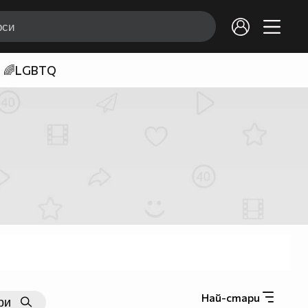
🌈LGBTQ
Най-стари