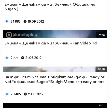
Емилия - Ще чакам да ми звъннеш ( Официално
видео )
67 883
19.09.2012
03:18
Емилия - Ще чакам да ми звъннеш - Fan Video Hd
2 771
21.06.2012
03:28
За първи път в сайта! Бриджит Мендлър - Ready or
Not *официално видео* Bridgit Mendler-ready or not
20 485
11.08.2012
33:21