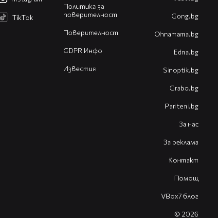
Политика за
поверителност
Gong.bg
TikTok
Поверителност
Оhnamama.bg
GDPR Инфо
Edna.bg
Известия
Sinoptik.bg
Grabo.bg
Pariteni.bg
За нас
За реклама
Контакт
Помощ
VBox7 блог
© 2026