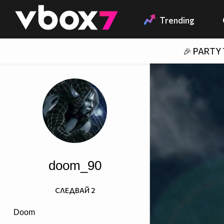
Member of
👾
Trending
🎉 PARTY
doom_90
СЛЕДВАЙ
2
Doom