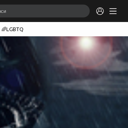
🌈LGBTQ