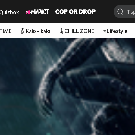
Quizbox
 TIME
👂 Клю – клю
🪀CHILL ZONE
⭐Lifestyle