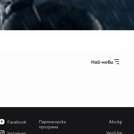
Най-нови
Партньорска
Abv.bg
Facebook
програма
Vesti.bg
Instagram