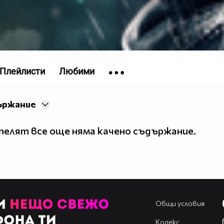
Плейлисти
Любими
ържание
елят все още няма качено съдържание.
Общи условия
Кодекс