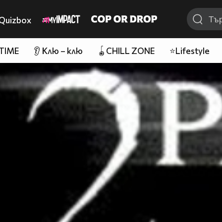
Quizbox
 TIME
👂 Клю – клю
🪀CHILL ZONE
⭐Lifestyle