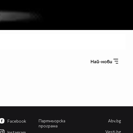
Най-нови
Партньорска
Abv.bg
Facebook
програма
Vesti.bg
Instagram