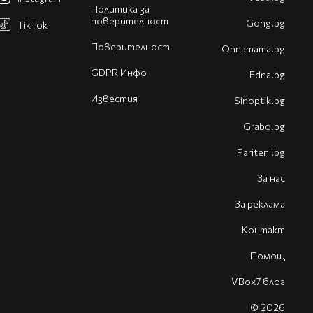
Политика за
поверителност
Gong.bg
TikTok
Поверителност
Оhnamama.bg
GDPR Инфо
Edna.bg
Известия
Sinoptik.bg
Grabo.bg
Pariteni.bg
За нас
За реклама
Контакт
Помощ
VBox7 блог
© 2026