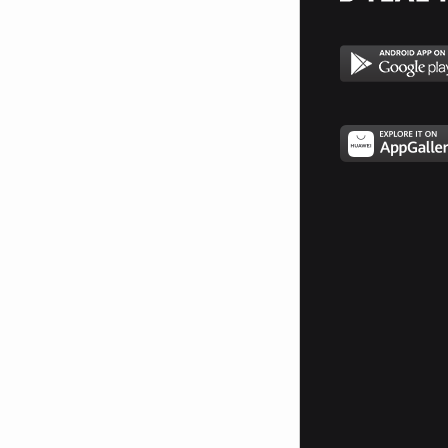
прочел в сълзите ми страха.....
И ето – посрещаме със теб
утрото с надежда!
Подай ми своята ръка!
Подай ми своята ръка!
by jennys
for dqkonaaa