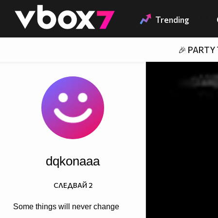
Member of
👾
Trending
🎉 PARTY
dqkonaaa
СЛЕДВАЙ
2
Some things will never change
........