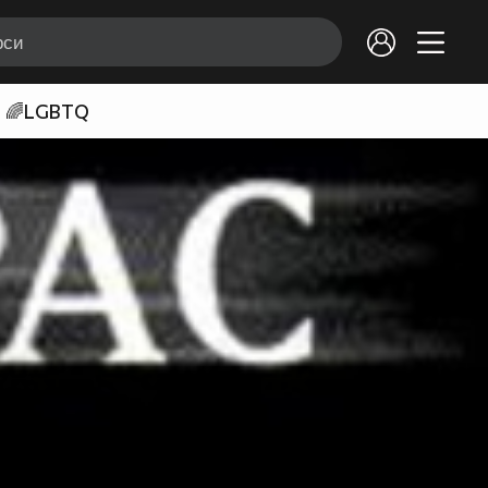
🌈LGBTQ