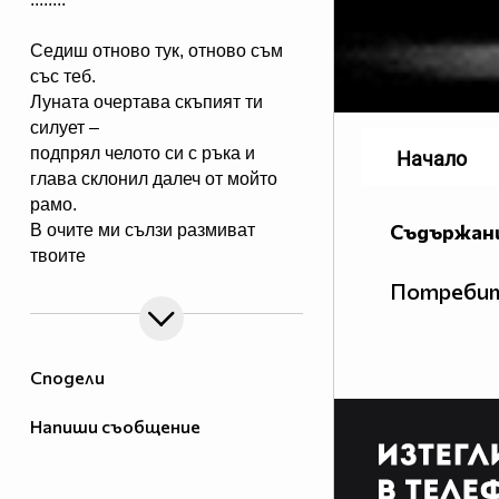
Седиш отново тук, отново съм
със теб.
Луната очертава скъпият ти
силует –
подпрял челото си с ръка и
Начало
глава склонил далеч от мойто
рамо.
Съдържани
В очите ми сълзи размиват
твоите
черти....
Потребит
Очаквам утрото до теб,
до теб, но все така сама....
Обръщаш се към мен – и
Сподели
странно,
подаваш ми ръка!
Напиши съобщение
Поемам я със трепет тя да не
изчезне,
а ти усмихваш се с очи,