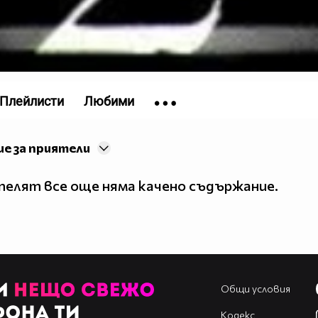
Плейлисти
Любими
е за приятели
елят все още няма качено съдържание.
Общи условия
Кодекс