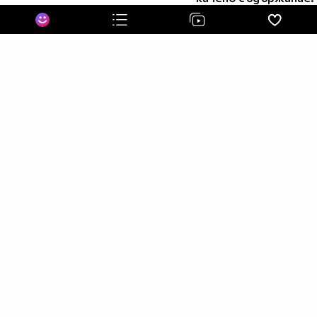
Поемам я със трепет тя да не изчезне,
а ти усмихваш се с очи,
прочел в сълзите ми страха.....
И ето – посрещаме със теб
утрото с надежда!
Подай ми своята ръка!
Подай ми своята ръка!
by jennys
for dqkonaaa