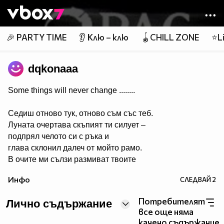
Member of
👾
🎉 PARTY TIME
👂 Клю – клю
🪀CHILL ZONE
⭐Li
dqkonaaa
Some things will never change ........
Седиш отново тук, отново съм със теб.
Луната очертава скъпият ти силует –
подпрял челото си с ръка и
глава склонил далеч от мойто рамо.
В очите ми сълзи размиват твоите
черти....
Инфо
СЛЕДВАЙ
2
Очаквам утрото до теб,
до теб, но все така сама....
Потребителят
Лично съдържание
Обръщаш се към мен – и странно,
все още няма
подаваш ми ръка!
качено съдържание.