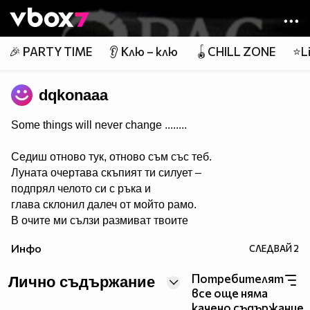
Member of
👾
🎉 PARTY TIME
👂 Клю – клю
🪀CHILL ZONE
⭐Li
dqkonaaa
Some things will never change ........
Седиш отново тук, отново съм със теб.
Луната очертава скъпият ти силует –
подпрял челото си с ръка и
глава склонил далеч от мойто рамо.
В очите ми сълзи размиват твоите
черти....
Инфо
СЛЕДВАЙ
2
Очаквам утрото до теб,
до теб, но все така сама....
Потребителят
Лично съдържание
Обръщаш се към мен – и странно,
все още няма
подаваш ми ръка!
качено съдържание.