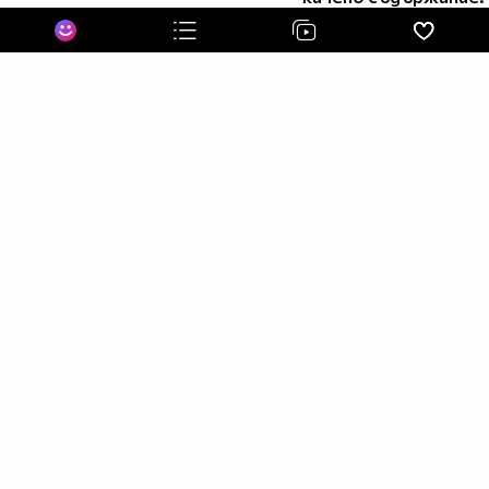
Поемам я със трепет тя да не изчезне,
а ти усмихваш се с очи,
прочел в сълзите ми страха.....
И ето – посрещаме със теб
утрото с надежда!
Подай ми своята ръка!
Подай ми своята ръка!
by jennys
for dqkonaaa