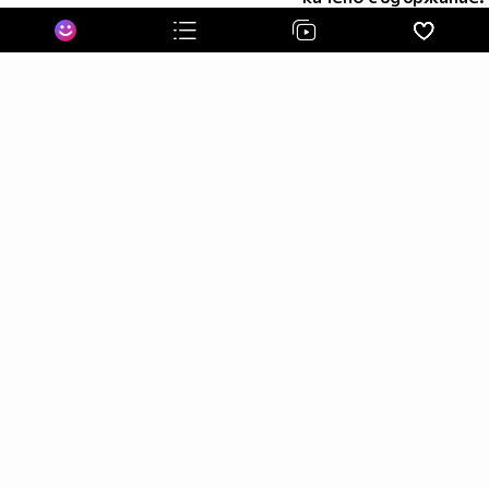
Поемам я със трепет тя да не изчезне,
а ти усмихваш се с очи,
прочел в сълзите ми страха.....
И ето – посрещаме със теб
утрото с надежда!
Подай ми своята ръка!
Подай ми своята ръка!
by jennys
for dqkonaaa