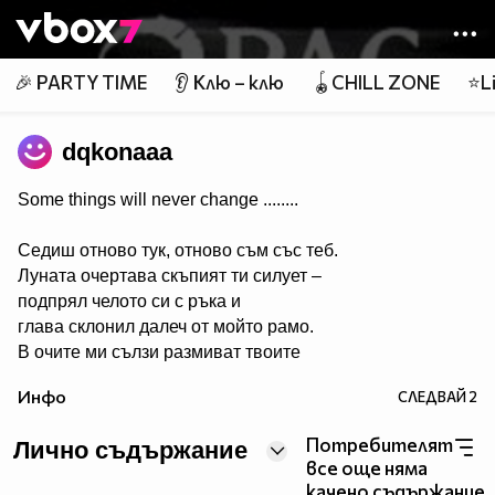
Member of
👾
🎉 PARTY TIME
👂 Клю – клю
🪀CHILL ZONE
⭐Li
dqkonaaa
Some things will never change ........
Седиш отново тук, отново съм със теб.
Луната очертава скъпият ти силует –
подпрял челото си с ръка и
глава склонил далеч от мойто рамо.
В очите ми сълзи размиват твоите
черти....
Инфо
СЛЕДВАЙ
2
Очаквам утрото до теб,
до теб, но все така сама....
Потребителят
Лично съдържание
Обръщаш се към мен – и странно,
все още няма
подаваш ми ръка!
качено съдържание.