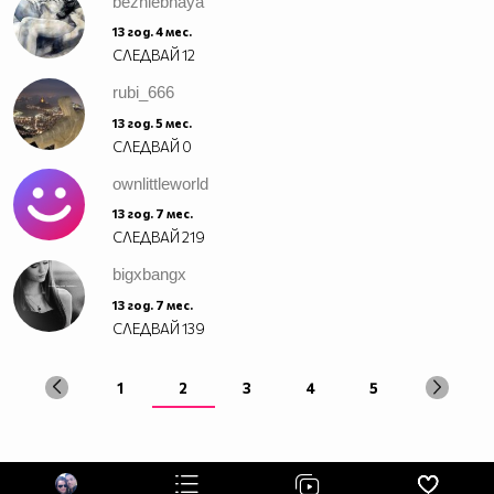
bezhlebnaya
13 год. 4 мес.
СЛЕДВАЙ
12
rubi_666
13 год. 5 мес.
СЛЕДВАЙ
0
ownlittleworld
13 год. 7 мес.
СЛЕДВАЙ
219
bigxbangx
13 год. 7 мес.
СЛЕДВАЙ
139
1
2
3
4
5