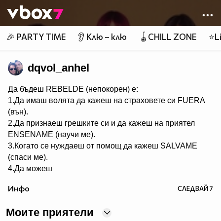
Member of
👾
🎉 PARTY TIME
👂 Клю – клю
🪀CHILL ZONE
⭐Li
dqvol_anhel
Да бъдеш REBELDE (непокорен) е:
1.Да имаш волята да кажеш на страховете си FUERA
(вън).
2.Да признаеш грешките си и да кажеш на приятел
ЕNSENAME (научи ме).
3.Когато се нуждаеш от помощ да кажеш SALVAME
(спаси ме).
4.Да можеш
да кежеш във всяка ситуация Me voy (тръгвам си).
Инфо
СЛЕДВАЙ
7
5.Да не преставаш да казваш ASY SOY YO (това съм
аз).
Моите приятели
6.Да пожелаеш FELIZ CUMPEANOS (ЧРД) на твой