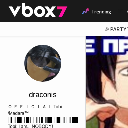
Member of
👾
Trending
🎉 PARTY
draconis
Ｏ Ｆ Ｆ Ｉ Ｃ Ｉ Ａ Ｌ Tobi
/Madara™
│▌║█▌│█│║║│▌║█▌│█│║│║██││║█│
Tobi: I am... NOBODY!