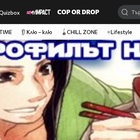
Quizbox
 TIME
👂 Клю – клю
🪀CHILL ZONE
⭐Lifestyle