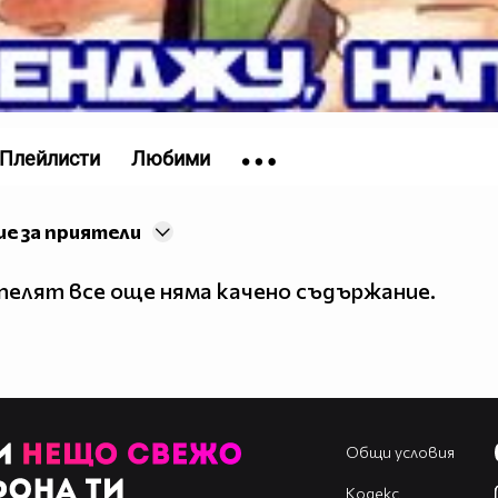
Плейлисти
Любими
е за приятели
елят все още няма качено съдържание.
Общи условия
Кодекс