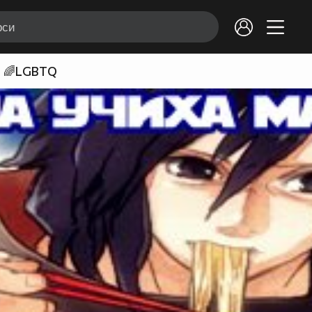
🌈LGBTQ