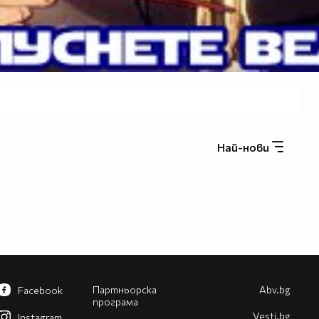
Най-нови
Партньорска
Abv.bg
Facebook
програма
Vesti.bg
Instagram