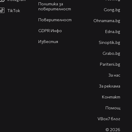
Политика за
поверителност
Gong.bg
TikTok
Поверителност
Оhnamama.bg
GDPR Инфо
Edna.bg
Известия
Sinoptik.bg
Grabo.bg
Pariteni.bg
За нас
За реклама
Контакт
Помощ
VBox7 блог
© 2026