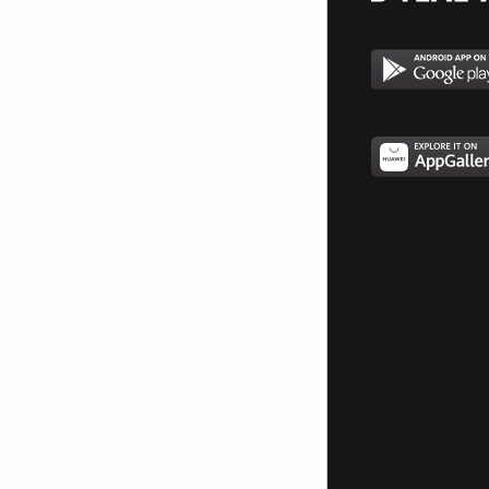
Тролските ревюта фен
страничка -
www.facebook.com/Tobi.Troll
Охайо на всички мои фенове!
Аз съм косплеар на Тоби и
Мадара, още познат като Хентай
Тоби, Летящия Суджук и
Драконис. Занимавам се
предимно с направа и
обработка на клипове. Изучавам
3D анимация и специални
ефекти. В свободното си време
се отдавам на косплей сценки.
Благодаря ви, че се спряхте на
профила ми! Ще се радвам ако
оставите коментари и оценка на
клиповете ми. :)