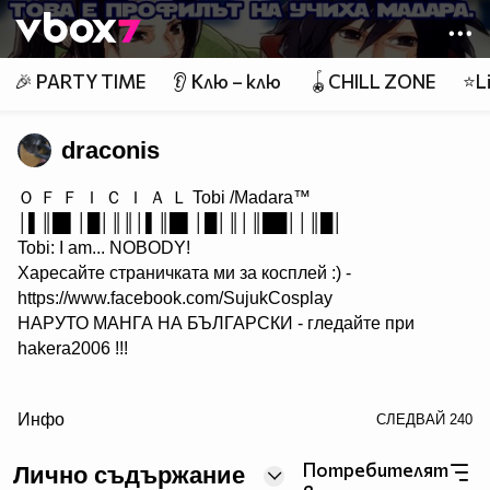
Member of
👾
🎉 PARTY TIME
👂 Клю – клю
🪀CHILL ZONE
⭐Li
draconis
Ｏ Ｆ Ｆ Ｉ Ｃ Ｉ Ａ Ｌ Tobi /Madara™
│▌║█▌│█│║║│▌║█▌│█│║│║██││║█│
Tobi: I am... NOBODY!
Харесайте страничката ми за косплей :) -
https://www.facebook.com/SujukCosplay
НАРУТО МАНГА НА БЪЛГАРСКИ - гледайте при
hakera2006 !!!
/> Преди да критикуваш някого, погледни себе си. :)
Инфо
СЛЕДВАЙ
240
Аз монтирам клипове и правя визуални ефекти. Ако
търсите подобна услуга, пишете.
Потребителят
Лично съдържание