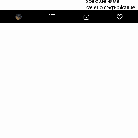
все още няма
Tweet! - https://twitter.com/LetqshtSujuk
качено съдържание.
Задавайте ми въпроси - http://ask.fm/LetqshtSujuk
Пишете си с мен онлайн - http://connected2.me/draconis
Тролските ревюта фен страничка -
www.facebook.com/Tobi.Troll
Охайо на всички мои фенове!
Аз съм косплеар на Тоби и Мадара, още познат като
Хентай Тоби, Летящия Суджук и Драконис. Занимавам
се предимно с направа и обработка на клипове.
Изучавам 3D анимация и специални ефекти. В
свободното си време се отдавам на косплей сценки.
Благодаря ви, че се спряхте на профила ми! Ще се
радвам ако оставите коментари и оценка на клиповете
ми. :)