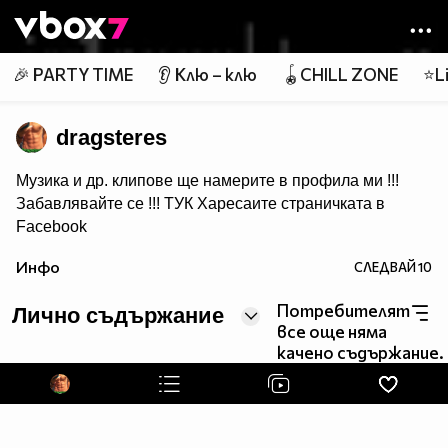
Member of
👾
🎉 PARTY TIME
👂 Клю – клю
🪀CHILL ZONE
⭐Li
dragsteres
Музика и др. клипове ще намерите в профила ми !!!
Забавлявайте се !!!
ТУК
Харесаите страничката в
Facebook
Ако ви харесва това което качвам може да се
Инфо
СЛЕДВАЙ
10
Абонирате за мен :)
Потребителят
Лично съдържание
все още няма
качено съдържание.