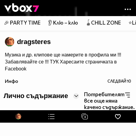
Member of
👾
🎉 PARTY TIME
👂 Клю – клю
🪀CHILL ZONE
⭐Li
dragsteres
Музика и др. клипове ще намерите в профила ми !!!
Забавлявайте се !!!
ТУК
Харесаите страничката в
Facebook
Ако ви харесва това което качвам може да се
Инфо
СЛЕДВАЙ
10
Абонирате за мен :)
Потребителят
Лично съдържание
все още няма
качено съдържание.