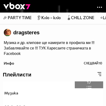
Member of
👾
🎉 PARTY TIME
👂 Клю – клю
🪀CHILL ZONE
⭐Li
dragsteres
Музика и др. клипове ще намерите в профила ми !!!
Забавлявайте се !!!
ТУК
Харесаите страничката в
Facebook
Ако ви харесва това което качвам може да се
Инфо
СЛЕДВАЙ
10
Абонирате за мен :)
Плейлисти
17
Музика